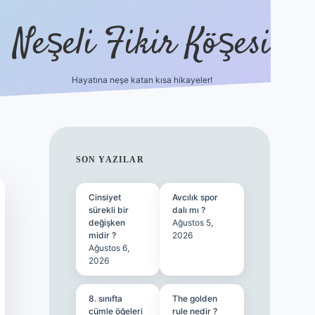
Neşeli Fikir Köşesi
Hayatına neşe katan kısa hikayeler!
ilbet giriş
SIDEBAR
SON YAZILAR
Cinsiyet
Avcılık spor
sürekli bir
dalı mı ?
değişken
Ağustos 5,
midir ?
2026
Ağustos 6,
2026
8. sınıfta
The golden
cümle öğeleri
rule nedir ?