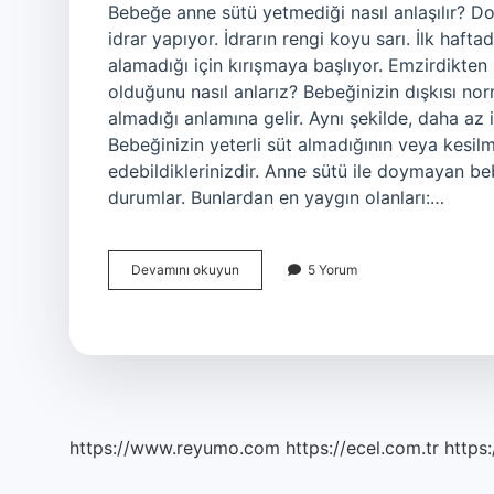
Bebeğe anne sütü yetmediği nasıl anlaşılır? D
idrar yapıyor. İdrarın rengi koyu sarı. İlk haftad
alamadığı için kırışmaya başlıyor. Emzirdikte
olduğunu nasıl anlarız? Bebeğinizin dışkısı n
almadığı anlamına gelir. Aynı şekilde, daha az 
Bebeğinizin yeterli süt almadığının veya kesilme
edebildiklerinizdir. Anne sütü ile doymayan b
durumlar. Bunlardan en yaygın olanları:…
Anne
Devamını okuyun
5 Yorum
Sütünün
Yeterli
Olup
Olmadığı
Nasıl
Anlaşılır
https://www.reyumo.com
https://ecel.com.tr
https: