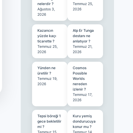
nelerdir ?
Temmuz 25,
Ağustos 3,
2026
2026
Kazancın
Alp Er Tunga
yüzde kaçı
destanı ne
ticarette ?
anlatıyor ?
Temmuz 25,
Temmuz 21,
2026
2026
Yünden ne
Cosmos
üretilir ?
Possible
Temmuz 19,
Worlds
2026
nereden
izlenir ?
Temmuz 17,
2026
Tepsi böreği 1
Kuru yemiş
gece bekletilir
dondurucuya
mi ?
konur mu ?
Temmuz 15,
Temmuz 14,