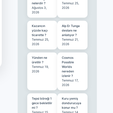
nelerdir ?
Temmuz 25,
Ağustos 3,
2026
2026
Kazancın
Alp Er Tunga
yüzde kaçı
destanı ne
ticarette ?
anlatıyor ?
Temmuz 25,
Temmuz 21,
2026
2026
Yünden ne
Cosmos
üretilir ?
Possible
Temmuz 19,
Worlds
2026
nereden
izlenir ?
Temmuz 17,
2026
Tepsi böreği 1
Kuru yemiş
gece bekletilir
dondurucuya
mi ?
konur mu ?
Temmuz 15,
Temmuz 14,