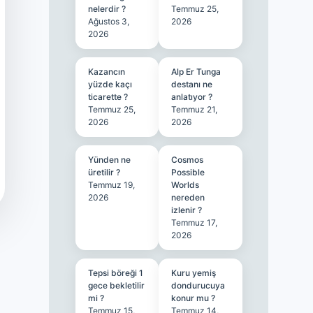
nelerdir ?
Temmuz 25,
Ağustos 3,
2026
2026
Kazancın
Alp Er Tunga
yüzde kaçı
destanı ne
ticarette ?
anlatıyor ?
Temmuz 25,
Temmuz 21,
2026
2026
Yünden ne
Cosmos
üretilir ?
Possible
Temmuz 19,
Worlds
2026
nereden
izlenir ?
Temmuz 17,
2026
Tepsi böreği 1
Kuru yemiş
gece bekletilir
dondurucuya
mi ?
konur mu ?
Temmuz 15,
Temmuz 14,