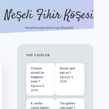
Neşeli Fikir Köşesi
Hayatına neşe katan kısa hikayeler!
ilbet giriş
SIDEBAR
SON YAZILAR
Cinsiyet
Avcılık spor
sürekli bir
dalı mı ?
değişken
Ağustos 5,
midir ?
2026
Ağustos 6,
2026
8. sınıfta
The golden
cümle öğeleri
rule nedir ?