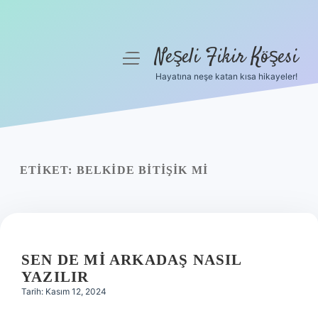
Neşeli Fikir Köşesi
menüyü
aç
Hayatına neşe katan kısa hikayeler!
Anasayfa
Gizlilik Politikası
Yasal Uyarı
ETIKET:
BELKIDE BITIŞIK MI
Hakkımızda
SEN DE MI ARKADAŞ NASIL
YAZILIR
Tarih: Kasım 12, 2024