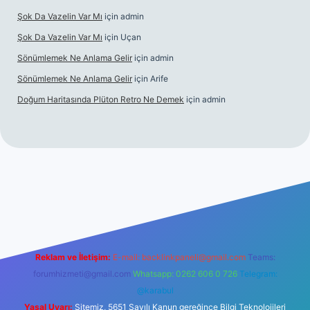
Şok Da Vazelin Var Mı
için
admin
Şok Da Vazelin Var Mı
için
Uçan
Sönümlemek Ne Anlama Gelir
için
admin
Sönümlemek Ne Anlama Gelir
için
Arife
Doğum Haritasında Plüton Retro Ne Demek
için
admin
riş
Reklam ve İletişim:
E-mail:
backlinkpaneli@gmail.com
Teams:
forumhizmeti@gmail.com
Whatsapp: 0262 606 0 726
Telegram:
@karabul
Yasal Uyarı:
Sitemiz, 5651 Sayılı Kanun gereğince Bilgi Teknolojileri