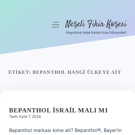
Neşeli Fikir Köşesi
menüyü
aç
Hayatına neşe katan kısa hikayeler!
Anasayfa
Gizlilik Politikası
Yasal Uyarı
ETIKET:
BEPANTHOL HANGI ÜLKEYE AIT
Hakkımızda
BEPANTHOL İSRAIL MALI MI
Tarih: Eylül 7, 2024
Bepanthol markası kime ait? Bepanthol®, Bayer’in