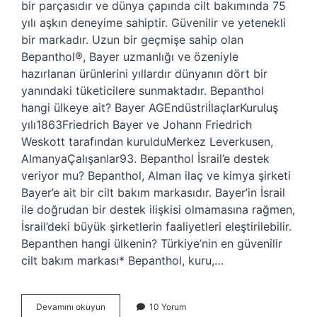
bir parçasıdır ve dünya çapında cilt bakımında 75
yılı aşkın deneyime sahiptir. Güvenilir ve yetenekli
bir markadır. Uzun bir geçmişe sahip olan
Bepanthol®, Bayer uzmanlığı ve özeniyle
hazırlanan ürünlerini yıllardır dünyanın dört bir
yanındaki tüketicilere sunmaktadır. Bepanthol
hangi ülkeye ait? Bayer AGEndüstriİlaçlarKuruluş
yılı1863Friedrich Bayer ve Johann Friedrich
Weskott tarafından kurulduMerkez Leverkusen,
AlmanyaÇalışanlar93. Bepanthol İsrail’e destek
veriyor mu? Bepanthol, Alman ilaç ve kimya şirketi
Bayer’e ait bir cilt bakım markasıdır. Bayer’in İsrail
ile doğrudan bir destek ilişkisi olmamasına rağmen,
İsrail’deki büyük şirketlerin faaliyetleri eleştirilebilir.
Bepanthen hangi ülkenin? Türkiye’nin en güvenilir
cilt bakım markası* Bepanthol, kuru,…
Bepanthol
Devamını okuyun
10 Yorum