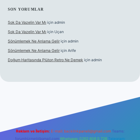
SON YORUMLAR
Şok Da Vazelin Var Mı
için
admin
Şok Da Vazelin Var Mı
için
Uçan
Sönümlemek Ne Anlama Gelir
için
admin
Sönümlemek Ne Anlama Gelir
için
Arife
Doğum Haritasında Plüton Retro Ne Demek
için
admin
riş
Reklam ve İletişim:
E-mail:
backlinkpaneli@gmail.com
Teams:
forumhizmeti@gmail.com
Whatsapp: 0262 606 0 726
Telegram: