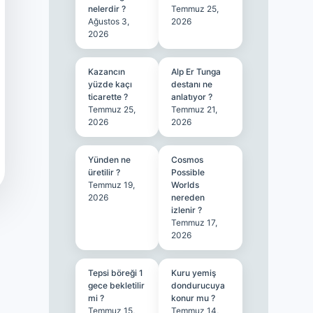
nelerdir ?
Temmuz 25,
Ağustos 3,
2026
2026
Kazancın
Alp Er Tunga
yüzde kaçı
destanı ne
ticarette ?
anlatıyor ?
Temmuz 25,
Temmuz 21,
2026
2026
Yünden ne
Cosmos
üretilir ?
Possible
Temmuz 19,
Worlds
2026
nereden
izlenir ?
Temmuz 17,
2026
Tepsi böreği 1
Kuru yemiş
gece bekletilir
dondurucuya
mi ?
konur mu ?
Temmuz 15,
Temmuz 14,