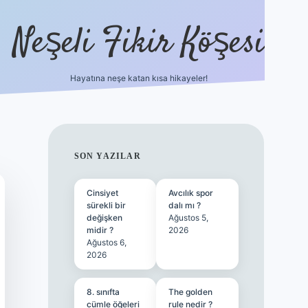
Neşeli Fikir Köşesi
Hayatına neşe katan kısa hikayeler!
ilbet giriş
SIDEBAR
SON YAZILAR
Cinsiyet
Avcılık spor
sürekli bir
dalı mı ?
değişken
Ağustos 5,
midir ?
2026
Ağustos 6,
2026
8. sınıfta
The golden
cümle öğeleri
rule nedir ?