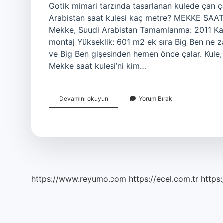
Gotik mimari tarzında tasarlanan kulede çan ç
Arabistan saat kulesi kaç metre? MEKKE SAAT 
Mekke, Suudi Arabistan Tamamlanma: 2011 Kaps
montaj Yükseklik: 601 m2 ek sıra Big Ben ne z
ve Big Ben gişesinden hemen önce çalar. Kule, k
Mekke saat kulesi’ni kim…
Dünyanın
Devamını okuyun
Yorum Bırak
En
Büyük
Saati
Nerede
https://www.reyumo.com
https://ecel.com.tr
https: