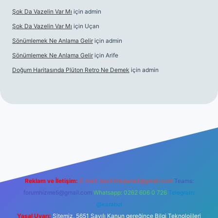
Şok Da Vazelin Var Mı
için
admin
Şok Da Vazelin Var Mı
için
Uçan
Sönümlemek Ne Anlama Gelir
için
admin
Sönümlemek Ne Anlama Gelir
için
Arife
Doğum Haritasında Plüton Retro Ne Demek
için
admin
iriş
Reklam ve İletişim:
E-mail:
backlinkpaneli@gmail.com
Teams:
forumhizmeti@gmail.com
Whatsapp: 0262 606 0 726
Telegram:
@karabul
Yasal Uyarı:
Sitemiz, 5651 Sayılı Kanun gereğince Bilgi Teknolojileri