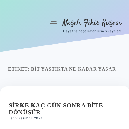
Neşeli Fikir Köşesi
menüyü
aç
Hayatına neşe katan kısa hikayeler!
Anasayfa
Gizlilik Politikası
Yasal Uyarı
ETIKET:
BIT YASTIKTA NE KADAR YAŞAR
Hakkımızda
SIRKE KAÇ GÜN SONRA BITE
DÖNÜŞÜR
Tarih: Kasım 11, 2024