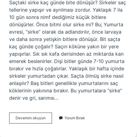
Saçtaki sirke kaç günde bite dönüşür? Sirkeler saç
tellerine yapışır ve ayrılması zordur. Yaklaşık 7 ila
10 gün sonra nimf dediğimiz küçük bitlere
dönüşürler. Önce bitmi olur sirke mi? Bu; Yumurta
evresi, “sirke” olarak da adlandırılır, önce larvaya
ve daha sonra yetişkin bitlere dönüşür. Bit saçta
kaç günde çoğalır? Saçın köküne yakın bir yere
yapışırlar. Sık sık kafa derisinden az miktarda kan
emerek beslenirler. Dişi bitler günde 7-10 yumurta
bırakır ve hızla çoğalırlar. Yaklaşık bir hafta içinde
sirkeler yumurtadan çıkar. Saçta ölmüş sirke nasıl
anlaşılır? Baş bitleri genellikle yumurtalarını saç
köklerinin yakınına bırakır. Bu yumurtalara “sirke”
denir ve gri, sarımsı…
Sirke
Devamını okuyun
Yorum Bırak
Kaç
Gün
Sonra