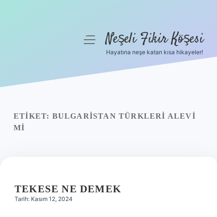
Neşeli Fikir Köşesi
menüyü
aç
Hayatına neşe katan kısa hikayeler!
Anasayfa
Gizlilik Politikası
Yasal Uyarı
ETIKET:
BULGARISTAN TÜRKLERI ALEVI
MI
Hakkımızda
TEKESE NE DEMEK
Tarih: Kasım 12, 2024