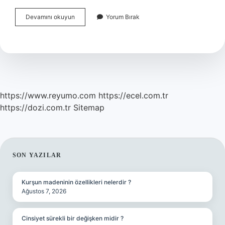
Tekese
Devamını okuyun
Yorum Bırak
Ne
Demek
https://www.reyumo.com
https://ecel.com.tr
https://dozi.com.tr
Sitemap
SIDEBAR
SON YAZILAR
Kurşun madeninin özellikleri nelerdir ?
Ağustos 7, 2026
Cinsiyet sürekli bir değişken midir ?