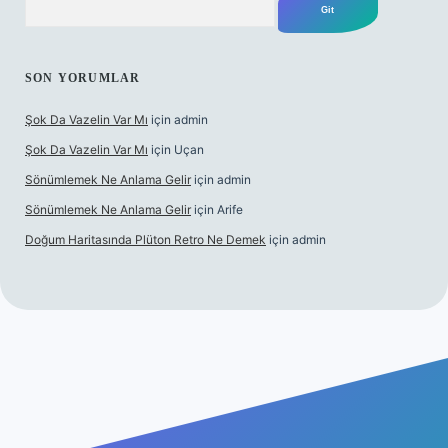
SON YORUMLAR
Şok Da Vazelin Var Mı
için
admin
Şok Da Vazelin Var Mı
için
Uçan
Sönümlemek Ne Anlama Gelir
için
admin
Sönümlemek Ne Anlama Gelir
için
Arife
Doğum Haritasında Plüton Retro Ne Demek
için
admin
bet giriş