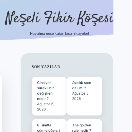
Neşeli Fikir Köşesi
Hayatına neşe katan kısa hikayeler!
ilbet giriş
SIDEBAR
SON YAZILAR
Cinsiyet
Avcılık spor
sürekli bir
dalı mı ?
değişken
Ağustos 5,
midir ?
2026
Ağustos 6,
2026
8. sınıfta
The golden
cümle öğeleri
rule nedir ?