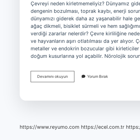
Çevreyi neden kirletmemeliyiz? Dünyamız gider
dengenin bozulması, toprak kaybı, enerji sorunl
dünyamızı giderek daha az yaşanabilir hale get
ağaç dikmeli, bisiklet sürmeli ve hem sağlığım
verdiği zararlar nelerdir? Çevre kirliliğine ned
ve hayvanların aşırı otlatılması da yer alıyor. Çev
metaller ve endokrin bozucular gibi kirleticiler
doğum kusurlarına yol açabilir. Nörolojik sorunl
Insanlar
Devamını okuyun
Yorum Bırak
Çevreyi
Neden
Kirletmemeli
https://www.reyumo.com
https://ecel.com.tr
https: