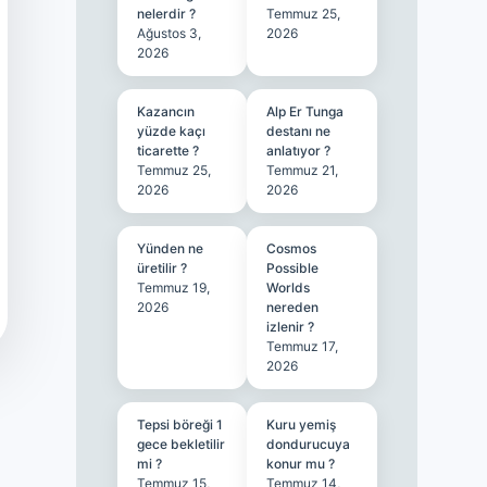
nelerdir ?
Temmuz 25,
Ağustos 3,
2026
2026
Kazancın
Alp Er Tunga
yüzde kaçı
destanı ne
ticarette ?
anlatıyor ?
Temmuz 25,
Temmuz 21,
2026
2026
Yünden ne
Cosmos
üretilir ?
Possible
Temmuz 19,
Worlds
2026
nereden
izlenir ?
Temmuz 17,
2026
Tepsi böreği 1
Kuru yemiş
gece bekletilir
dondurucuya
mi ?
konur mu ?
Temmuz 15,
Temmuz 14,