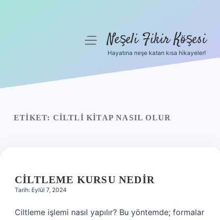
Neşeli Fikir Köşesi
menüyü
aç
Hayatına neşe katan kısa hikayeler!
Anasayfa
Gizlilik Politikası
Yasal Uyarı
ETIKET:
CILTLI KITAP NASIL OLUR
Hakkımızda
CILTLEME KURSU NEDIR
Tarih: Eylül 7, 2024
Ciltleme işlemi nasıl yapılır? Bu yöntemde; formalar