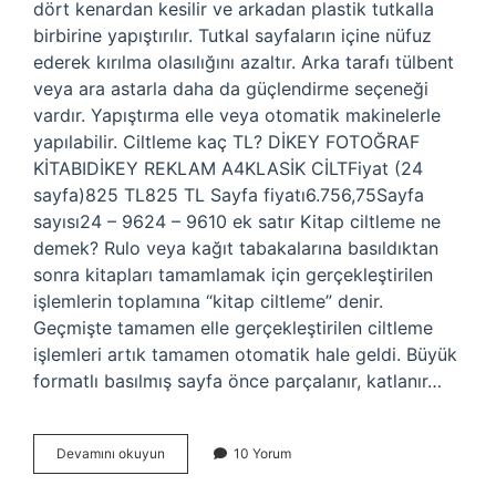
dört kenardan kesilir ve arkadan plastik tutkalla
birbirine yapıştırılır. Tutkal sayfaların içine nüfuz
ederek kırılma olasılığını azaltır. Arka tarafı tülbent
veya ara astarla daha da güçlendirme seçeneği
vardır. Yapıştırma elle veya otomatik makinelerle
yapılabilir. Ciltleme kaç TL? DİKEY FOTOĞRAF
KİTABIDİKEY REKLAM A4KLASİK CİLTFiyat (24
sayfa)825 TL825 TL Sayfa fiyatı6.756,75Sayfa
sayısı24 – 9624 – 9610 ek satır Kitap ciltleme ne
demek? Rulo veya kağıt tabakalarına basıldıktan
sonra kitapları tamamlamak için gerçekleştirilen
işlemlerin toplamına “kitap ciltleme” denir.
Geçmişte tamamen elle gerçekleştirilen ciltleme
işlemleri artık tamamen otomatik hale geldi. Büyük
formatlı basılmış sayfa önce parçalanır, katlanır…
Ciltleme
Devamını okuyun
10 Yorum
Kursu
Nedir