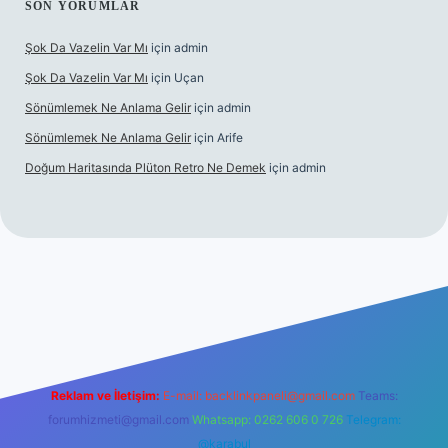
SON YORUMLAR
Şok Da Vazelin Var Mı
için
admin
Şok Da Vazelin Var Mı
için
Uçan
Sönümlemek Ne Anlama Gelir
için
admin
Sönümlemek Ne Anlama Gelir
için
Arife
Doğum Haritasında Plüton Retro Ne Demek
için
admin
iriş
Reklam ve İletişim:
E-mail:
backlinkpaneli@gmail.com
Teams:
forumhizmeti@gmail.com
Whatsapp: 0262 606 0 726
Telegram:
@karabul