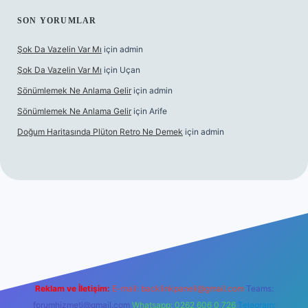
SON YORUMLAR
Şok Da Vazelin Var Mı
için
admin
Şok Da Vazelin Var Mı
için
Uçan
Sönümlemek Ne Anlama Gelir
için
admin
Sönümlemek Ne Anlama Gelir
için
Arife
Doğum Haritasında Plüton Retro Ne Demek
için
admin
iriş
Reklam ve İletişim:
E-mail:
backlinkpaneli@gmail.com
Teams:
forumhizmeti@gmail.com
Whatsapp: 0262 606 0 726
Telegram: