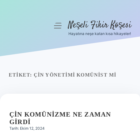
Neşeli Fikir Köşesi
menüyü
aç
Hayatına neşe katan kısa hikayeler!
Anasayfa
Gizlilik Politikası
Yasal Uyarı
ETIKET:
ÇIN YÖNETIMI KOMÜNIST MI
Hakkımızda
ÇIN KOMÜNIZME NE ZAMAN
GIRDI
Tarih: Ekim 12, 2024