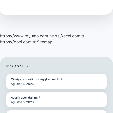
Komünizme
Ne
Zaman
Girdi
https://www.reyumo.com
https://ecel.com.tr
https://dozi.com.tr
Sitemap
SIDEBAR
SON YAZILAR
Cinsiyet sürekli bir değişken midir ?
Ağustos 6, 2026
Avcılık spor dalı mı ?
Ağustos 5, 2026