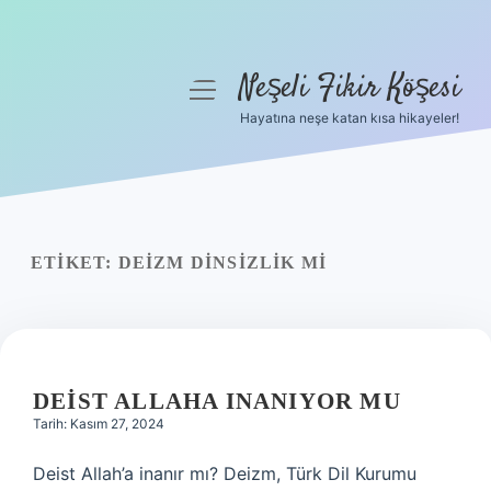
Neşeli Fikir Köşesi
menüyü
aç
Hayatına neşe katan kısa hikayeler!
Anasayfa
Gizlilik Politikası
Yasal Uyarı
ETIKET:
DEIZM DINSIZLIK MI
Hakkımızda
DEIST ALLAHA INANIYOR MU
Tarih: Kasım 27, 2024
Deist Allah’a inanır mı? Deizm, Türk Dil Kurumu