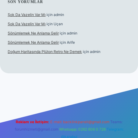
SON YORUMLAR
Şok Da Vazelin Var Mı
için
admin
Şok Da Vazelin Var Mı
için
Uçan
Sönümlemek Ne Anlama Gelir
için
admin
Sönümlemek Ne Anlama Gelir
için
Arife
Doğum Haritasında Plüton Retro Ne Demek
için
admin
iriş
Reklam ve İletişim:
E-mail:
backlinkpaneli@gmail.com
Teams:
forumhizmeti@gmail.com
Whatsapp: 0262 606 0 726
Telegram:
@karabul