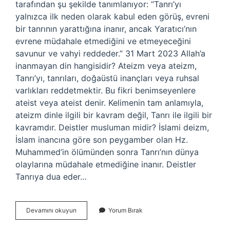
tarafından şu şekilde tanımlanıyor: “Tanrı’yı ​​
yalnızca ilk neden olarak kabul eden görüş, evreni
bir tanrının yarattığına inanır, ancak Yaratıcı’nın
evrene müdahale etmediğini ve etmeyeceğini
savunur ve vahyi reddeder.” 31 Mart 2023 Allah’a
inanmayan din hangisidir? Ateizm veya ateizm,
Tanrı’yı, tanrıları, doğaüstü inançları veya ruhsal
varlıkları reddetmektir. Bu fikri benimseyenlere
ateist veya ateist denir. Kelimenin tam anlamıyla,
ateizm dinle ilgili bir kavram değil, Tanrı ile ilgili bir
kavramdır. Deistler musluman midir? İslami deizm,
İslam inancına göre son peygamber olan Hz.
Muhammed’in ölümünden sonra Tanrı’nın dünya
olaylarına müdahale etmediğine inanır. Deistler
Tanrıya dua eder…
Deist
Devamını okuyun
Yorum Bırak
Allaha
Inanıyor