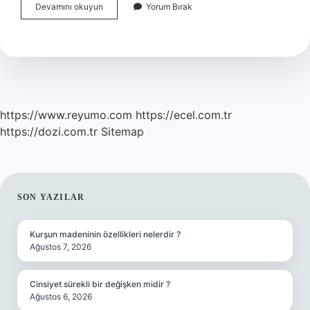
Augmentin
Devamını okuyun
Yorum Bırak
Diş
Ağrısını
Keser
Mi
https://www.reyumo.com
https://ecel.com.tr
https://dozi.com.tr
Sitemap
SIDEBAR
SON YAZILAR
Kurşun madeninin özellikleri nelerdir ?
Ağustos 7, 2026
Cinsiyet sürekli bir değişken midir ?
Ağustos 6, 2026