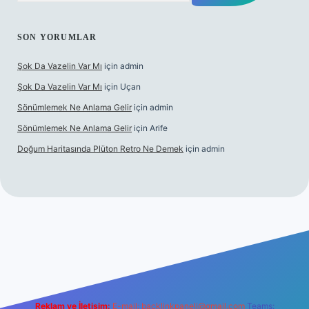
SON YORUMLAR
Şok Da Vazelin Var Mı
için
admin
Şok Da Vazelin Var Mı
için
Uçan
Sönümlemek Ne Anlama Gelir
için
admin
Sönümlemek Ne Anlama Gelir
için
Arife
Doğum Haritasında Plüton Retro Ne Demek
için
admin
iş
Reklam ve İletişim:
E-mail:
backlinkpaneli@gmail.com
Teams: