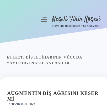
Neşeli Fikir Köşesi
menüyü
aç
Hayatına neşe katan kısa hikayeler!
Anasayfa
Gizlilik Politikası
Yasal Uyarı
ETIKET:
DIŞ ILTIHABININ VÜCUDA
YAYILDIĞI NASIL ANLAŞILIR
Hakkımızda
AUGMENTIN DIŞ AĞRISINI KESER
MI
Tarih: Aralık 26, 2024