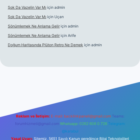
Şok Da Vazelin Var Mı
için
admin
Şok Da Vazelin Var Mı
için
Uçan
Sönümlemek Ne Anlama Gelir
için
admin
Sönümlemek Ne Anlama Gelir
için
Arife
Doğum Haritasında Plüton Retro Ne Demek
için
admin
iriş
Reklam ve İletişim:
E-mail:
backlinkpaneli@gmail.com
Teams:
forumhizmeti@gmail.com
Whatsapp: 0262 606 0 726
Telegram:
@karabul
Yasal Uyarı:
Sitemiz, 5651 Sayılı Kanun gereğince Bilgi Teknolojileri