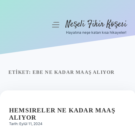
Neşeli Fikir Köşesi
menüyü
aç
Hayatına neşe katan kısa hikayeler!
Anasayfa
Gizlilik Politikası
Yasal Uyarı
ETIKET:
EBE NE KADAR MAAŞ ALIYOR
Hakkımızda
HEMSIRELER NE KADAR MAAŞ
ALIYOR
Tarih: Eylül 11, 2024