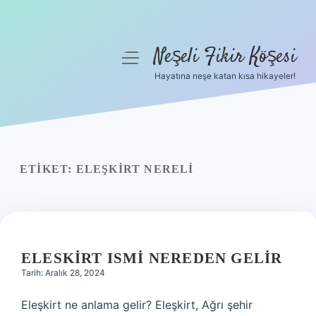
Neşeli Fikir Köşesi
menüyü
aç
Hayatına neşe katan kısa hikayeler!
Anasayfa
Gizlilik Politikası
Yasal Uyarı
ETIKET:
ELEŞKIRT NERELI
Hakkımızda
ELESKIRT ISMI NEREDEN GELIR
Tarih: Aralık 28, 2024
Eleşkirt ne anlama gelir? Eleşkirt, Ağrı şehir