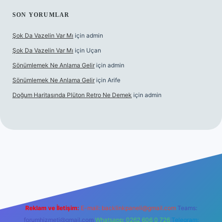
SON YORUMLAR
Şok Da Vazelin Var Mı
için
admin
Şok Da Vazelin Var Mı
için
Uçan
Sönümlemek Ne Anlama Gelir
için
admin
Sönümlemek Ne Anlama Gelir
için
Arife
Doğum Haritasında Plüton Retro Ne Demek
için
admin
bet giriş
Reklam ve İletişim:
E-mail:
backlinkpaneli@gmail.com
Teams:
forumhizmeti@gmail.com
Whatsapp: 0262 606 0 726
Telegram: