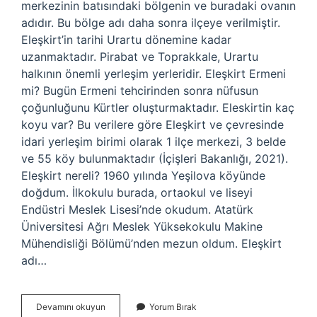
merkezinin batısındaki bölgenin ve buradaki ovanın
adıdır. Bu bölge adı daha sonra ilçeye verilmiştir.
Eleşkirt’in tarihi Urartu dönemine kadar
uzanmaktadır. Pirabat ve Toprakkale, Urartu
halkının önemli yerleşim yerleridir. Eleşkirt Ermeni
mi? Bugün Ermeni tehcirinden sonra nüfusun
çoğunluğunu Kürtler oluşturmaktadır. Eleskirtin kaç
koyu var? Bu verilere göre Eleşkirt ve çevresinde
idari yerleşim birimi olarak 1 ilçe merkezi, 3 belde
ve 55 köy bulunmaktadır (İçişleri Bakanlığı, 2021).
Eleşkirt nereli? 1960 yılında Yeşilova köyünde
doğdum. İlkokulu burada, ortaokul ve liseyi
Endüstri Meslek Lisesi’nde okudum. Atatürk
Üniversitesi Ağrı Meslek Yüksekokulu Makine
Mühendisliği Bölümü’nden mezun oldum. Eleşkirt
adı…
Eleskirt
Devamını okuyun
Yorum Bırak