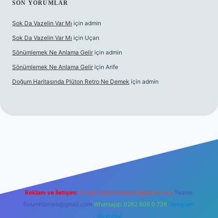
SON YORUMLAR
Şok Da Vazelin Var Mı
için
admin
Şok Da Vazelin Var Mı
için
Uçan
Sönümlemek Ne Anlama Gelir
için
admin
Sönümlemek Ne Anlama Gelir
için
Arife
Doğum Haritasında Plüton Retro Ne Demek
için
admin
iriş
Reklam ve İletişim:
E-mail:
backlinkpaneli@gmail.com
Teams:
forumhizmeti@gmail.com
Whatsapp: 0262 606 0 726
Telegram:
@karabul