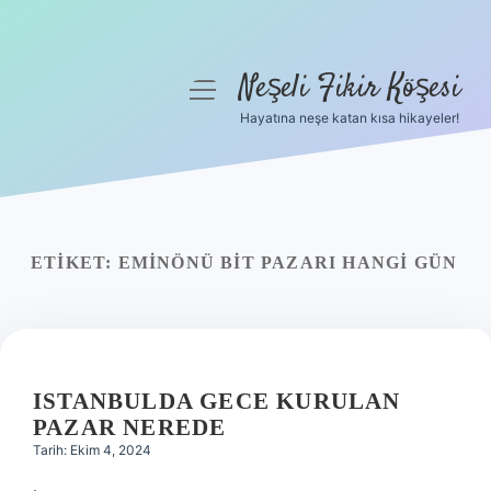
Neşeli Fikir Köşesi
menüyü
aç
Hayatına neşe katan kısa hikayeler!
Anasayfa
Gizlilik Politikası
Yasal Uyarı
ETIKET:
EMINÖNÜ BIT PAZARI HANGI GÜN
Hakkımızda
ISTANBULDA GECE KURULAN
PAZAR NEREDE
Tarih: Ekim 4, 2024