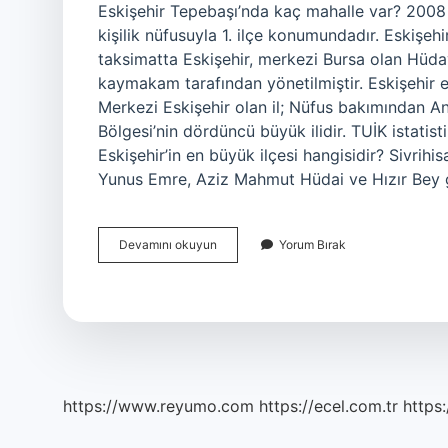
Eskişehir Tepebaşı’nda kaç mahalle var? 2008
kişilik nüfusuyla 1. ilçe konumundadır. Eskişehi
taksimatta Eskişehir, merkezi Bursa olan Hüda
kaymakam tarafından yönetilmiştir. Eskişehir en 
Merkezi Eskişehir olan il; Nüfus bakımından A
Bölgesi’nin dördüncü büyük ilidir. TUİK istatist
Eskişehir’in en büyük ilçesi hangisidir? Sivrihi
Yunus Emre, Aziz Mahmut Hüdai ve Hızır Bey g
Eskişehirde
Devamını okuyun
Yorum Bırak
Toplam
Kaç
Mahalle
Var
https://www.reyumo.com
https://ecel.com.tr
https: