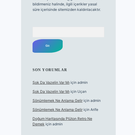
bildirmeniz halinde, ilgili içerikler yasal
süre içerisinde sitemizden kaldırılacaktır.
Arama
SON YORUMLAR
Şok Da Vazelin Var Mı
için
admin
Şok Da Vazelin Var Mı
için
Uçan
Sönümlemek Ne Anlama Gelir
için
admin
Sönümlemek Ne Anlama Gelir
için
Arife
Doğum Haritasında Plüton Retro Ne
Demek
için
admin