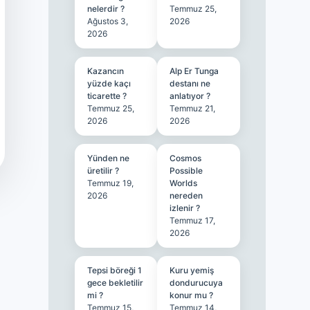
nelerdir ?
Temmuz 25,
Ağustos 3,
2026
2026
Kazancın
Alp Er Tunga
yüzde kaçı
destanı ne
ticarette ?
anlatıyor ?
Temmuz 25,
Temmuz 21,
2026
2026
Yünden ne
Cosmos
üretilir ?
Possible
Temmuz 19,
Worlds
2026
nereden
izlenir ?
Temmuz 17,
2026
Tepsi böreği 1
Kuru yemiş
gece bekletilir
dondurucuya
mi ?
konur mu ?
Temmuz 15,
Temmuz 14,