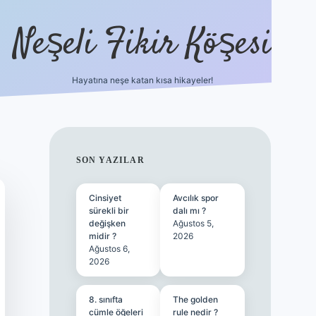
Neşeli Fikir Köşesi
Hayatına neşe katan kısa hikayeler!
ilbet giriş
SIDEBAR
SON YAZILAR
Cinsiyet
Avcılık spor
sürekli bir
dalı mı ?
değişken
Ağustos 5,
midir ?
2026
Ağustos 6,
2026
8. sınıfta
The golden
cümle öğeleri
rule nedir ?