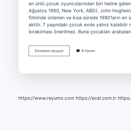
en ünlü çocuk oyuncularından biri haline gele
Ağustos 1980, New York, ABD), John Hughes’un
filminde ünlenen ve kısa sürede 1990’ların en 
aktör. 7 yaşındaki çocuk evde yalnız kalabilir
bırakılması önerilmez. Buna çocukları arabala
Evde
Devamını okuyun
8 Yorum
Tek
Başına
Çocuğun
Yaşı
Kaç
https://www.reyumo.com
https://ecel.com.tr
https: