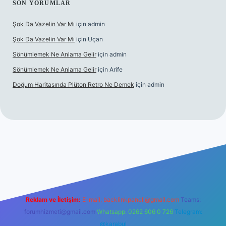
SON YORUMLAR
Şok Da Vazelin Var Mı
için
admin
Şok Da Vazelin Var Mı
için
Uçan
Sönümlemek Ne Anlama Gelir
için
admin
Sönümlemek Ne Anlama Gelir
için
Arife
Doğum Haritasında Plüton Retro Ne Demek
için
admin
riş
Reklam ve İletişim:
E-mail:
backlinkpaneli@gmail.com
Teams:
forumhizmeti@gmail.com
Whatsapp: 0262 606 0 726
Telegram:
@karabul