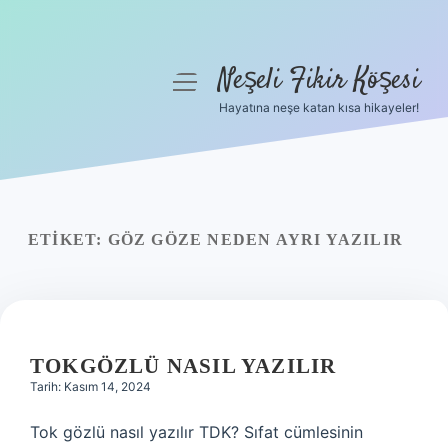
Neşeli Fikir Köşesi
menüyü
aç
Hayatına neşe katan kısa hikayeler!
Anasayfa
Gizlilik Politikası
Yasal Uyarı
ETIKET:
GÖZ GÖZE NEDEN AYRI YAZILIR
Hakkımızda
TOKGÖZLÜ NASIL YAZILIR
Tarih: Kasım 14, 2024
Tok gözlü nasıl yazılır TDK? Sıfat cümlesinin