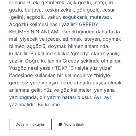
sonuna -li eki getirilerek: açık gözlü, inatçı, iri
gözlü, burjuva, keskin zekalı, gök gözlü, cesur
(gelin), açgözlü, vakur, soğukkanlı, mütevazı.
Açgözlü kelimesi nasıl yazılır? GREEDY
KELİMESİNİN ANLAMI: Gerektiğinden daha fazla
mal, yiyecek ve içecek edinmek isteyen, doymak
bilmez, açgözlü, doymak bilmez anlamında
kullanılır. Bu kelime sıklıkla ‘greedy’ olarak yanlış
yazılır. Doğru kullanımı Greedy şeklinde olmalıdır.
Yüzgöz nasıl yazılır TDK? “Birisiyle yüz yüze”
ifadesinde kullanılan bir kelimedir ve “biriyle
gereksiz yere ve aşırı derecede arkadaşça olmak”
anlamına gelir. Yüz ve göz kelimeleri yan yana
yazıldığında, bir yazım hatası oluşur. Ayrı ayrı
yazılmalıdır. Bu kelime…
Tokgözlü
Devamını okuyun
Yorum Bırak
Nasıl
Yazılır