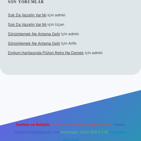
SON YORUMLAR
Şok Da Vazelin Var Mı
için
admin
Şok Da Vazelin Var Mı
için
Uçan
Sönümlemek Ne Anlama Gelir
için
admin
Sönümlemek Ne Anlama Gelir
için
Arife
Doğum Haritasında Plüton Retro Ne Demek
için
admin
iriş
Reklam ve İletişim:
E-mail:
backlinkpaneli@gmail.com
Teams:
forumhizmeti@gmail.com
Whatsapp: 0262 606 0 726
Telegram:
@karabul