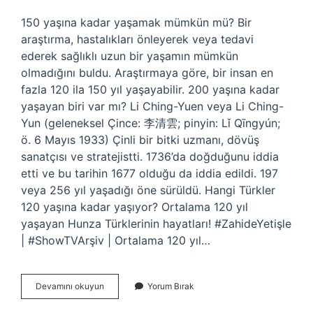
150 yaşına kadar yaşamak mümkün mü? Bir
araştırma, hastalıkları önleyerek veya tedavi
ederek sağlıklı uzun bir yaşamın mümkün
olmadığını buldu. Araştırmaya göre, bir insan en
fazla 120 ila 150 yıl yaşayabilir. 200 yaşına kadar
yaşayan biri var mı? Li Ching-Yuen veya Li Ching-
Yun (geleneksel Çince: 李清雲; pinyin: Lǐ Qīngyún;
ö. 6 Mayıs 1933) Çinli bir bitki uzmanı, dövüş
sanatçısı ve stratejistti. 1736’da doğduğunu iddia
etti ve bu tarihin 1677 olduğu da iddia edildi. 197
veya 256 yıl yaşadığı öne sürüldü. Hangi Türkler
120 yaşına kadar yaşıyor? Ortalama 120 yıl
yaşayan Hunza Türklerinin hayatları! #ZahideYetişle
| #ShowTVArşiv | Ortalama 120 yıl…
150
Devamını okuyun
Yorum Bırak
Yaşına
Kadar