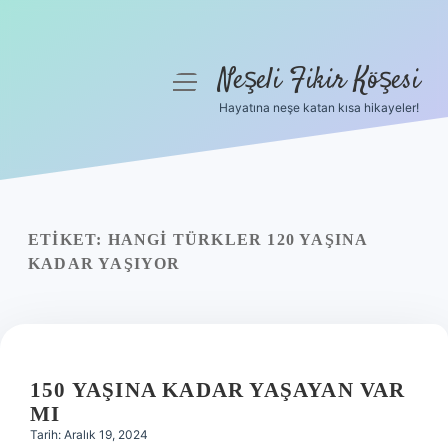
Neşeli Fikir Köşesi
menüyü
aç
Hayatına neşe katan kısa hikayeler!
Anasayfa
Gizlilik Politikası
Yasal Uyarı
ETIKET:
HANGI TÜRKLER 120 YAŞINA
KADAR YAŞIYOR
Hakkımızda
150 YAŞINA KADAR YAŞAYAN VAR
MI
Tarih: Aralık 19, 2024