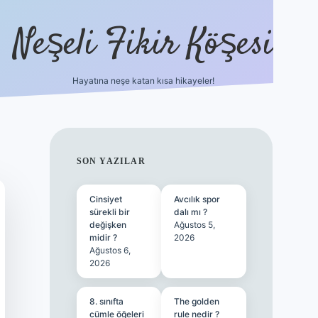
Neşeli Fikir Köşesi
Hayatına neşe katan kısa hikayeler!
ilbet giriş
SIDEBAR
SON YAZILAR
Cinsiyet
Avcılık spor
sürekli bir
dalı mı ?
değişken
Ağustos 5,
midir ?
2026
Ağustos 6,
2026
8. sınıfta
The golden
cümle öğeleri
rule nedir ?