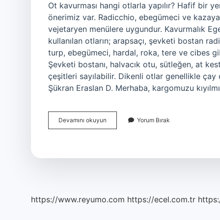
Ot kavurması hangi otlarla yapılır? Hafif bir y
önerimiz var. Radicchio, ebegümeci ve kazaya
vejetaryen menülere uygundur. Kavurmalık Ege
kullanılan otların; arapsaçı, şevketi bostan r
turp, ebegümeci, hardal, roka, tere ve cibes gib
Şevketi bostanı, halvacık otu, sütleğen, at kes
çeşitleri sayılabilir. Dikenli otlar genellikle çay
Şükran Eraslan D. Merhaba, kargomuzu kıyılm
Ot
Devamını okuyun
Yorum Bırak
Kavurmasında
Hangi
Otlar
Kullanılır
https://www.reyumo.com
https://ecel.com.tr
https: