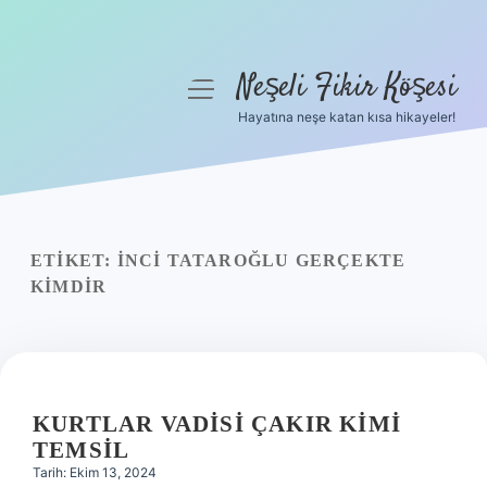
Neşeli Fikir Köşesi
menüyü
aç
Hayatına neşe katan kısa hikayeler!
Anasayfa
Gizlilik Politikası
Yasal Uyarı
ETIKET:
İNCI TATAROĞLU GERÇEKTE
KIMDIR
Hakkımızda
KURTLAR VADISI ÇAKIR KIMI
TEMSIL
Tarih: Ekim 13, 2024