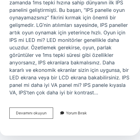
zamanda 1ms tepki hızına sahip dünyanın ilk IPS
panelini geliştirmişti. Bu başarı, “IPS panelle oyun
oynayamazsınız” fikrini kırmak için önemli bir
gelişmedir. LG’nin atılımları sayesinde, IPS paneller
artık oyun oynamak için yeterince hızlı. Oyun için
IPS mi LED mi? LED monitörler genellikle daha
ucuzdur. Özetlemek gerekirse, oyun, parlak
görüntüler ve 1ms tepki süresi gibi özellikler
arıyorsanız, IPS ekranlara bakmalısınız. Daha
kararlı ve ekonomik ekranlar sizin için uygunsa, bir
LED ekrana veya bir LCD ekrana bakabilirsiniz. IPS
panel mi daha iyi VA panel mi? IPS panele kıyasla
VA, IPS’ten çok daha iyi bir kontrast…
Ips
Devamını okuyun
Yorum Bırak
Panel
Ile
Oyun
Oynanır