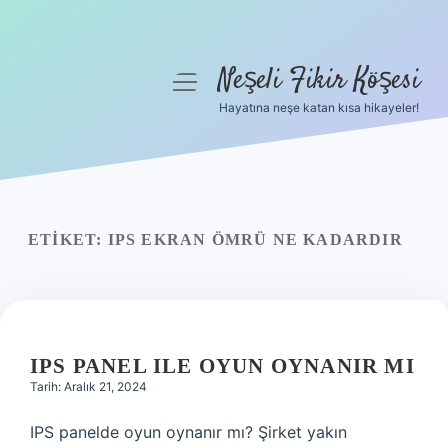
Neşeli Fikir Köşesi
menüyü
aç
Hayatına neşe katan kısa hikayeler!
Anasayfa
Gizlilik Politikası
Yasal Uyarı
ETIKET:
IPS EKRAN ÖMRÜ NE KADARDIR
Hakkımızda
IPS PANEL ILE OYUN OYNANIR MI
Tarih: Aralık 21, 2024
IPS panelde oyun oynanır mı? Şirket yakın