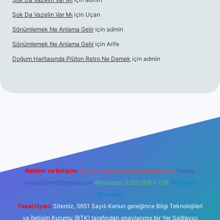
Şok Da Vazelin Var Mı
için
Uçan
Sönümlemek Ne Anlama Gelir
için
admin
Sönümlemek Ne Anlama Gelir
için
Arife
Doğum Haritasında Plüton Retro Ne Demek
için
admin
iriş
Reklam ve İletişim:
E-mail:
backlinkpaneli@gmail.com
Teams:
forumhizmeti@gmail.com
Whatsapp: 0262 606 0 726
Telegram:
@karabul
Yasal Uyarı:
Sitemiz, 5651 Sayılı Kanun gereğince Bilgi Teknolojileri
ve İletişim Kurumu (BTK) tarafından onaylanmış bir Yer Sağlayıcı