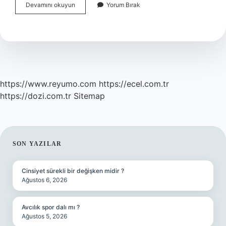
Amerikada
Devamını okuyun
Yorum Bırak
Arınma
Gecesi
Oldu
Mu
https://www.reyumo.com
https://ecel.com.tr
https://dozi.com.tr
Sitemap
SIDEBAR
SON YAZILAR
Cinsiyet sürekli bir değişken midir ?
Ağustos 6, 2026
Avcılık spor dalı mı ?
Ağustos 5, 2026