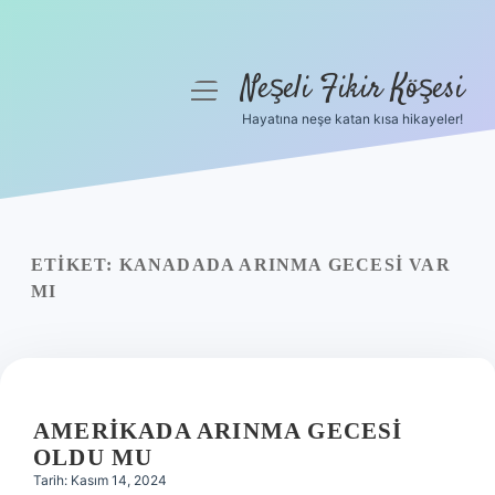
Neşeli Fikir Köşesi
menüyü
aç
Hayatına neşe katan kısa hikayeler!
Anasayfa
Gizlilik Politikası
Yasal Uyarı
ETIKET:
KANADADA ARINMA GECESI VAR
MI
Hakkımızda
AMERIKADA ARINMA GECESI
OLDU MU
Tarih: Kasım 14, 2024