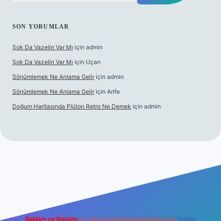
SON YORUMLAR
Şok Da Vazelin Var Mı
için
admin
Şok Da Vazelin Var Mı
için
Uçan
Sönümlemek Ne Anlama Gelir
için
admin
Sönümlemek Ne Anlama Gelir
için
Arife
Doğum Haritasında Plüton Retro Ne Demek
için
admin
riş
Reklam ve İletişim:
E-mail:
backlinkpaneli@gmail.com
Teams: