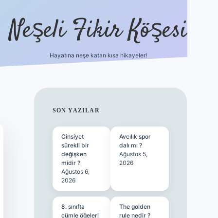
Neşeli Fikir Köşesi
Hayatına neşe katan kısa hikayeler!
ilbet giriş
SIDEBAR
SON YAZILAR
Cinsiyet
Avcılık spor
sürekli bir
dalı mı ?
değişken
Ağustos 5,
midir ?
2026
Ağustos 6,
2026
8. sınıfta
The golden
cümle öğeleri
rule nedir ?