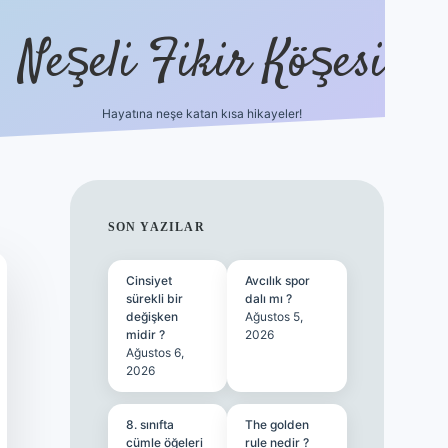
Neşeli Fikir Köşesi
Hayatına neşe katan kısa hikayeler!
ilbet giriş
SIDEBAR
SON YAZILAR
Cinsiyet
Avcılık spor
sürekli bir
dalı mı ?
değişken
Ağustos 5,
midir ?
2026
Ağustos 6,
2026
8. sınıfta
The golden
cümle öğeleri
rule nedir ?