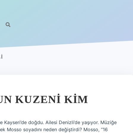
I
N KUZENI KIM
e Kayseri’de doğdu. Ailesi Denizli’de yaşıyor. Müziğe
elek Mosso soyadını neden değiştirdi? Mosso, “16