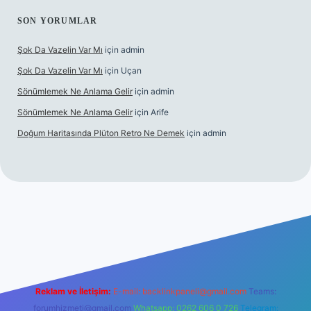
SON YORUMLAR
Şok Da Vazelin Var Mı
için
admin
Şok Da Vazelin Var Mı
için
Uçan
Sönümlemek Ne Anlama Gelir
için
admin
Sönümlemek Ne Anlama Gelir
için
Arife
Doğum Haritasında Plüton Retro Ne Demek
için
admin
iriş
Reklam ve İletişim:
E-mail:
backlinkpaneli@gmail.com
Teams:
forumhizmeti@gmail.com
Whatsapp: 0262 606 0 726
Telegram: