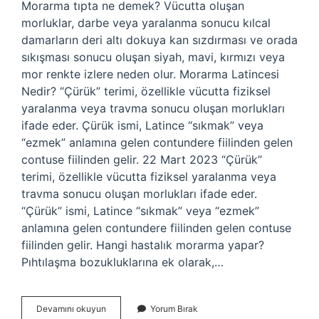
Morarma tıpta ne demek? Vücutta oluşan
morluklar, darbe veya yaralanma sonucu kılcal
damarların deri altı dokuya kan sızdırması ve orada
sıkışması sonucu oluşan siyah, mavi, kırmızı veya
mor renkte izlere neden olur. Morarma Latincesi
Nedir? “Çürük” terimi, özellikle vücutta fiziksel
yaralanma veya travma sonucu oluşan morlukları
ifade eder. Çürük ismi, Latince “sıkmak” veya
“ezmek” anlamına gelen contundere fiilinden gelen
contuse fiilinden gelir. 22 Mart 2023 “Çürük”
terimi, özellikle vücutta fiziksel yaralanma veya
travma sonucu oluşan morlukları ifade eder.
“Çürük” ismi, Latince “sıkmak” veya “ezmek”
anlamına gelen contundere fiilinden gelen contuse
fiilinden gelir. Hangi hastalık morarma yapar?
Pıhtılaşma bozukluklarına ek olarak,…
Tıp
Devamını okuyun
Yorum Bırak