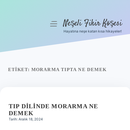
Neşeli Fikir Köşesi
menüyü
aç
Hayatına neşe katan kısa hikayeler!
Anasayfa
Gizlilik Politikası
Yasal Uyarı
ETIKET:
MORARMA TIPTA NE DEMEK
Hakkımızda
TIP DILINDE MORARMA NE
DEMEK
Tarih: Aralık 18, 2024