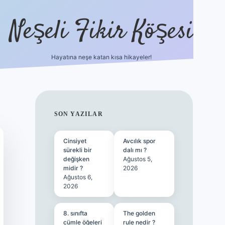
Neşeli Fikir Köşesi
Hayatına neşe katan kısa hikayeler!
ilbet giriş
SIDEBAR
SON YAZILAR
Cinsiyet
Avcılık spor
sürekli bir
dalı mı ?
değişken
Ağustos 5,
midir ?
2026
Ağustos 6,
2026
8. sınıfta
The golden
cümle öğeleri
rule nedir ?