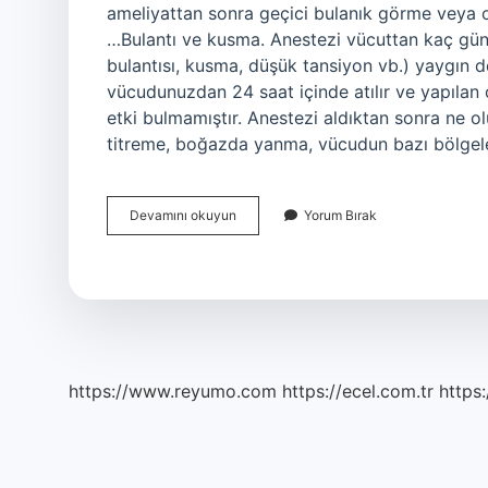
ameliyattan sonra geçici bulanık görme veya o
…Bulantı ve kusma. Anestezi vücuttan kaç günde 
bulantısı, kusma, düşük tansiyon vb.) yaygın d
vücudunuzdan 24 saat içinde atılır ve yapılan 
etki bulmamıştır. Anestezi aldıktan sonra ne o
titreme, boğazda yanma, vücudun bazı bölgele
Anestezi
Devamını okuyun
Yorum Bırak
Insanı
Nasıl
Etkiler
https://www.reyumo.com
https://ecel.com.tr
https: