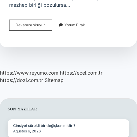
mezhep birliği bozulursa…
Osmanlı
Devamını okuyun
Yorum Bırak
Devletinde
Âyan
Ve
Eşraf
Ortaya
Çıkmasında
Hangi
Faktörler
https://www.reyumo.com
https://ecel.com.tr
Etkili
https://dozi.com.tr
Sitemap
Olmuştur
SIDEBAR
SON YAZILAR
Cinsiyet sürekli bir değişken midir ?
Ağustos 6, 2026