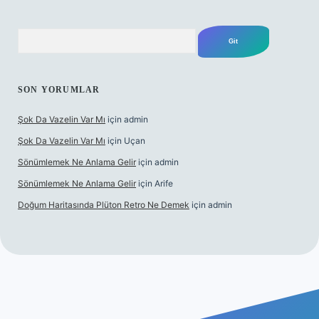
Arama
SON YORUMLAR
Şok Da Vazelin Var Mı
için
admin
Şok Da Vazelin Var Mı
için
Uçan
Sönümlemek Ne Anlama Gelir
için
admin
Sönümlemek Ne Anlama Gelir
için
Arife
Doğum Haritasında Plüton Retro Ne Demek
için
admin
iş