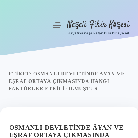
Neşeli Fikir Köşesi
menüyü
aç
Hayatına neşe katan kısa hikayeler!
Anasayfa
Gizlilik Politikası
Yasal Uyarı
ETIKET:
OSMANLI DEVLETINDE AYAN VE
EŞRAF ORTAYA ÇIKMASINDA HANGI
Hakkımızda
FAKTÖRLER ETKILI OLMUŞTUR
OSMANLI DEVLETINDE ÂYAN VE
EŞRAF ORTAYA ÇIKMASINDA