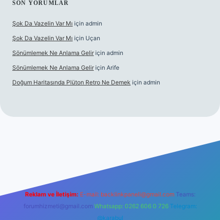
SON YORUMLAR
Şok Da Vazelin Var Mı
için
admin
Şok Da Vazelin Var Mı
için
Uçan
Sönümlemek Ne Anlama Gelir
için
admin
Sönümlemek Ne Anlama Gelir
için
Arife
Doğum Haritasında Plüton Retro Ne Demek
için
admin
iriş
Reklam ve İletişim:
E-mail:
backlinkpaneli@gmail.com
Teams:
forumhizmeti@gmail.com
Whatsapp: 0262 606 0 726
Telegram:
@karabul