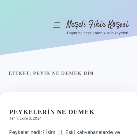
Neşeli Fikir Köşesi
menüyü
aç
Hayatına neşe katan kısa hikayeler!
Anasayfa
Gizlilik Politikası
Yasal Uyarı
ETIKET:
PEYIK NE DEMEK DIN
Hakkımızda
PEYKELERIN NE DEMEK
Tarih: Ekim 6, 2024
Peykeler nedir? İsim. [1] Eski kahvehanelerde ve