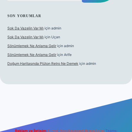
SON YORUMLAR
Şok Da Vazelin Var Mı
için
admin
Şok Da Vazelin Var Mı
için
Uçan
Sönümlemek Ne Anlama Gelir
için
admin
Sönümlemek Ne Anlama Gelir
için
Arife
Doğum Haritasında Plüton Retro Ne Demek
için
admin
et giriş
Reklam ve İletişim:
E-mail:
backlinkpaneli@gmail.com
Teams: