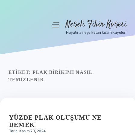
Neşeli Fikir Köşesi
menüyü
aç
Hayatına neşe katan kısa hikayeler!
Anasayfa
Gizlilik Politikası
Yasal Uyarı
ETIKET:
PLAK BIRIKIMI NASIL
TEMIZLENIR
Hakkımızda
YÜZDE PLAK OLUŞUMU NE
DEMEK
Tarih: Kasım 20, 2024