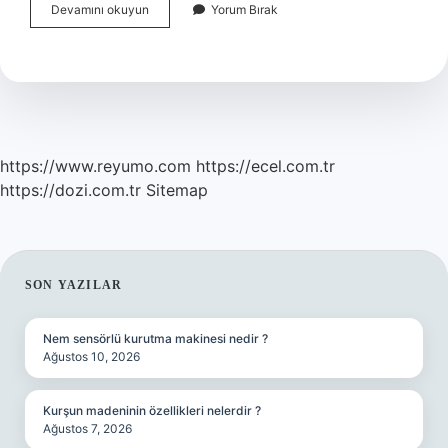
Yüzde
Devamını okuyun
Yorum Bırak
Plak
Oluşumu
Ne
Demek
https://www.reyumo.com
https://ecel.com.tr
https://dozi.com.tr
Sitemap
SIDEBAR
SON YAZILAR
Nem sensörlü kurutma makinesi nedir ?
Ağustos 10, 2026
Kurşun madeninin özellikleri nelerdir ?
Ağustos 7, 2026