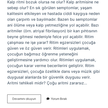
Kalp ritmi bozuk olursa ne olur? Kalp aritmisine ne
sebep olur? En sık görülen semptomlar, yaşam
kalitesini etkileyen ve hastada ciddi kaygıya neden
olan çarpıntı ve bayılmadır. Bazen bu semptomlar
ani ölüme veya kalp yetmezliğine yol açabilir. Bazı
aritmiler (örn. atriyal fibrilasyon) bir kan pıhtısının
beyne gitmesi nedeniyle felce yol açabilir. Ritim
çalışması ne işe yarar? Ritim egzersizleri çocuğa
güven ve öz güven verir. Ritimleri uygulamak,
çocuğun bağımsız öğrenme yeteneğini
geliştirmesine yardımcı olur. Ritimleri uygulamak,
çocuğun karar verme becerilerini geliştirir. Ritim
egzersizleri, çocuğa özellikle dans veya müzik gibi
duygusal alanlarda bir güvenlik duygusu verir.
Aritmi tehlikeli midir? Çoğu aritmi zararsız…
Ritim
Devamını okuyun
Yorum Bırak
Neden
Önemlidir