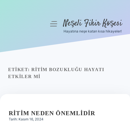
Neşeli Fikir Köşesi
menüyü
aç
Hayatına neşe katan kısa hikayeler!
Anasayfa
Gizlilik Politikası
Yasal Uyarı
ETIKET:
RITIM BOZUKLUĞU HAYATI
ETKILER MI
Hakkımızda
RITIM NEDEN ÖNEMLIDIR
Tarih: Kasım 16, 2024