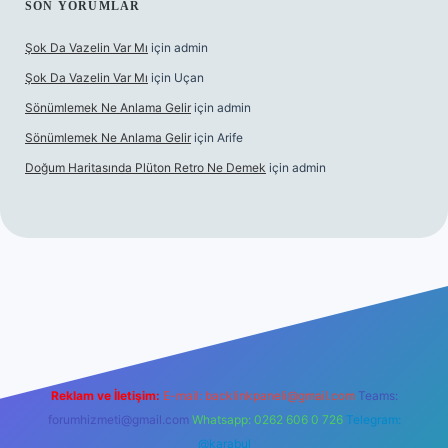
SON YORUMLAR
Şok Da Vazelin Var Mı
için
admin
Şok Da Vazelin Var Mı
için
Uçan
Sönümlemek Ne Anlama Gelir
için
admin
Sönümlemek Ne Anlama Gelir
için
Arife
Doğum Haritasında Plüton Retro Ne Demek
için
admin
iriş
Reklam ve İletişim:
E-mail:
backlinkpaneli@gmail.com
Teams:
forumhizmeti@gmail.com
Whatsapp: 0262 606 0 726
Telegram:
@karabul