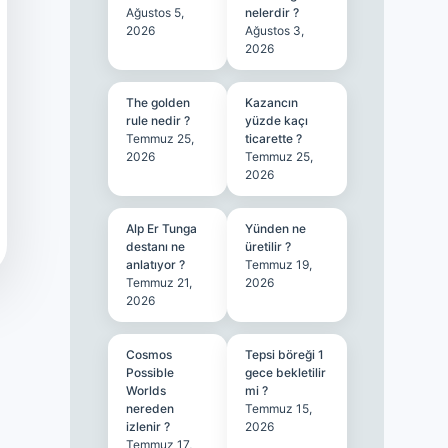
Ağustos 5,
nelerdir ?
2026
Ağustos 3,
2026
The golden
Kazancın
rule nedir ?
yüzde kaçı
Temmuz 25,
ticarette ?
2026
Temmuz 25,
2026
Alp Er Tunga
Yünden ne
destanı ne
üretilir ?
anlatıyor ?
Temmuz 19,
Temmuz 21,
2026
2026
Cosmos
Tepsi böreği 1
Possible
gece bekletilir
Worlds
mi ?
nereden
Temmuz 15,
izlenir ?
2026
Temmuz 17,