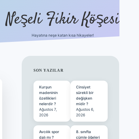
Neşeli Fikir Köşesi
Hayatına neşe katan kısa hikayeler!
SIDEBAR
SON YAZILAR
Kurşun
Cinsiyet
madeninin
sürekli bir
özellikleri
değişken
nelerdir ?
midir ?
Ağustos 7,
Ağustos 6,
2026
2026
Avcılık spor
8. sınıfta
dalı mı ?
cümle öğeleri