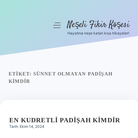
Neşeli Fikir Köşesi
menüyü
aç
Hayatına neşe katan kısa hikayeler!
Anasayfa
Gizlilik Politikası
Yasal Uyarı
ETIKET:
SÜNNET OLMAYAN PADIŞAH
KIMDIR
Hakkımızda
EN KUDRETLI PADIŞAH KIMDIR
Tarih: Ekim 14, 2024