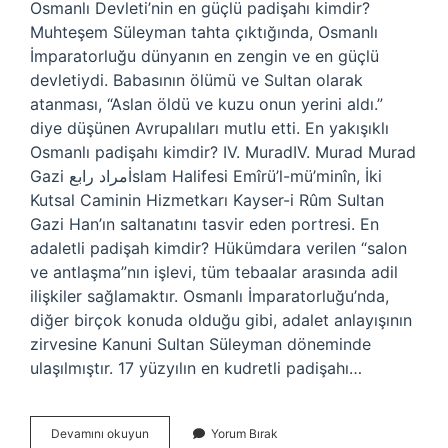
Osmanlı Devleti’nin en güçlü padişahı kimdir?
Muhteşem Süleyman tahta çıktığında, Osmanlı
İmparatorluğu dünyanın en zengin ve en güçlü
devletiydi. Babasının ölümü ve Sultan olarak
atanması, “Aslan öldü ve kuzu onun yerini aldı.”
diye düşünen Avrupalıları mutlu etti. En yakışıklı
Osmanlı padişahı kimdir? IV. MuradIV. Murad Murad
Gazi مراد رابعİslam Halifesi Emîrü’l-mü’minîn, İki
Kutsal Caminin Hizmetkarı Kayser-i Rûm Sultan
Gazi Han’ın saltanatını tasvir eden portresi. En
adaletli padişah kimdir? Hükümdara verilen “salon
ve antlaşma”nın işlevi, tüm tebaalar arasında adil
ilişkiler sağlamaktır. Osmanlı İmparatorluğu’nda,
diğer birçok konuda olduğu gibi, adalet anlayışının
zirvesine Kanuni Sultan Süleyman döneminde
ulaşılmıştır. 17 yüzyılın en kudretli padişahı…
En
Devamını okuyun
Yorum Bırak