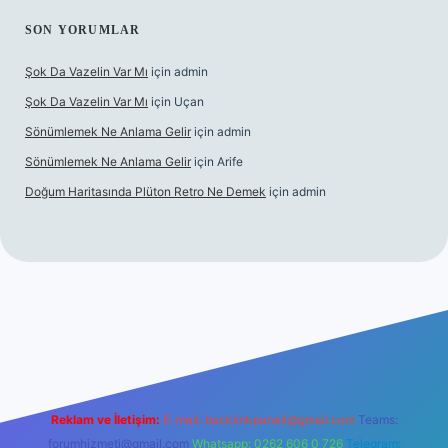
SON YORUMLAR
Şok Da Vazelin Var Mı
için
admin
Şok Da Vazelin Var Mı
için
Uçan
Sönümlemek Ne Anlama Gelir
için
admin
Sönümlemek Ne Anlama Gelir
için
Arife
Doğum Haritasında Plüton Retro Ne Demek
için
admin
iriş
Reklam ve İletişim:
E-mail:
backlinkpaneli@gmail.com
Teams:
forumhizmeti@gmail.com
Whatsapp: 0262 606 0 726
Telegram: