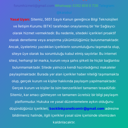
forumhizmeti@gmail.com
Whatsapp: 0262 606 0 726
Telegram:
@karabul
Yasal Uyarı:
Sitemiz, 5651 Sayılı Kanun gereğince Bilgi Teknolojileri
ve İletişim Kurumu (BTK) tarafından onaylanmış bir Yer Sağlayıcı
olarak hizmet vermektedir. Bu nedenle, sitedeki içerikleri proaktif
olarak denetleme veya araştırma yükümlülüğümüz bulunmamaktadır.
Ancak, üyelerimiz yazdıkları içeriklerin sorumluluğunu taşımakta olup,
siteye üye olarak bu sorumluluğu kabul etmiş sayılırlar. Bu internet
sitesi, herhangi bir marka, kurum veya şahıs şirketi ile hiçbir bağlantısı
bulunmamaktadır. Sitede yalnızca kendi hazırladığımız makaleler
paylaşılmaktadır. Burada yer alan içerikler haber niteliği taşımamakta
olup, gerçek kurum ve kişiler hakkında paylaşım yapılmamaktadır.
Gerçek kurum ve kişiler ile isim benzerlikleri tamamen tesadüfidir.
Sitemiz, kar amacı gütmeyen ve tamamen ücretsiz bir bilgi paylaşım
platformudur. Hukuka ve yasal düzenlemelere aykırı olduğunu
düşündüğünüz içerikleri,
backlinkpanelicomtr@gmail.com
adresine
bildirmeniz halinde, ilgili içerikler yasal süre içerisinde sitemizden
kaldırılacaktır.