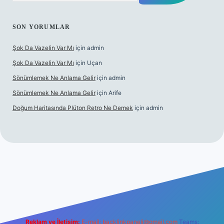
SON YORUMLAR
Şok Da Vazelin Var Mı
için
admin
Şok Da Vazelin Var Mı
için
Uçan
Sönümlemek Ne Anlama Gelir
için
admin
Sönümlemek Ne Anlama Gelir
için
Arife
Doğum Haritasında Plüton Retro Ne Demek
için
admin
iş
Reklam ve İletişim:
E-mail:
backlinkpaneli@gmail.com
Teams: