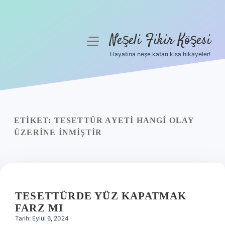
Neşeli Fikir Köşesi
menüyü
aç
Hayatına neşe katan kısa hikayeler!
Anasayfa
Gizlilik Politikası
Yasal Uyarı
ETIKET:
TESETTÜR AYETI HANGI OLAY
ÜZERINE INMIŞTIR
Hakkımızda
TESETTÜRDE YÜZ KAPATMAK
FARZ MI
Tarih: Eylül 6, 2024