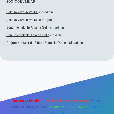
SON YORUMLAR
Şok Da Vazelin Var Mı
için
admin
Şok Da Vazelin Var Mı
için
Uçan
Sönümlemek Ne Anlama Gelir
için
admin
Sönümlemek Ne Anlama Gelir
için
Arife
Doğum Haritasında Plüton Retro Ne Demek
için
admin
iriş
Reklam ve İletişim:
E-mail:
backlinkpaneli@gmail.com
Teams:
forumhizmeti@gmail.com
Whatsapp: 0262 606 0 726
Telegram:
@karabul