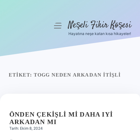
Neşeli Fikir Köşesi
menüyü
aç
Hayatına neşe katan kısa hikayeler!
Anasayfa
Gizlilik Politikası
Yasal Uyarı
ETIKET:
TOGG NEDEN ARKADAN ITIŞLI
Hakkımızda
ÖNDEN ÇEKIŞLI MI DAHA IYI
ARKADAN MI
Tarih: Ekim 8, 2024