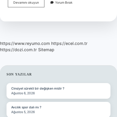
Türkiyeyi
Devamını okuyun
Yorum Bırak
7
Bölgeye
Kim
Ayırdı
https://www.reyumo.com
https://ecel.com.tr
https://dozi.com.tr
Sitemap
SIDEBAR
SON YAZILAR
Cinsiyet sürekli bir değişken midir ?
Ağustos 6, 2026
Avcılık spor dalı mı ?
Ağustos 5, 2026