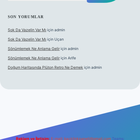
SON YORUMLAR
Şok Da Vazelin Var Mı
için
admin
Şok Da Vazelin Var Mı
için
Uçan
Sönümlemek Ne Anlama Gelir
için
admin
Sönümlemek Ne Anlama Gelir
için
Arife
Doğum Haritasında Plüton Retro Ne Demek
için
admin
iş
Reklam ve İletişim:
E-mail:
backlinkpaneli@gmail.com
Teams: