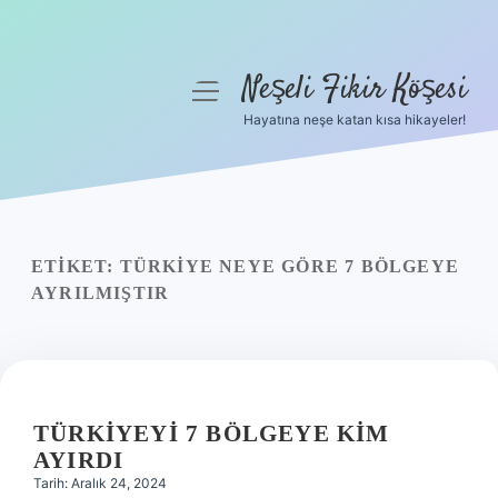
Neşeli Fikir Köşesi
menüyü
aç
Hayatına neşe katan kısa hikayeler!
Anasayfa
Gizlilik Politikası
Yasal Uyarı
ETIKET:
TÜRKIYE NEYE GÖRE 7 BÖLGEYE
AYRILMIŞTIR
Hakkımızda
TÜRKIYEYI 7 BÖLGEYE KIM
AYIRDI
Tarih: Aralık 24, 2024