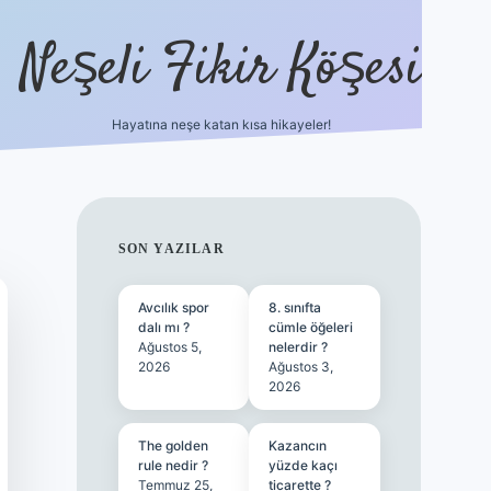
Neşeli Fikir Köşesi
Hayatına neşe katan kısa hikayeler!
ilbet giriş
SIDEBAR
SON YAZILAR
Avcılık spor
8. sınıfta
dalı mı ?
cümle öğeleri
Ağustos 5,
nelerdir ?
2026
Ağustos 3,
2026
The golden
Kazancın
rule nedir ?
yüzde kaçı
Temmuz 25,
ticarette ?