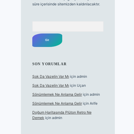
süre içerisinde sitemizden kaldırılacaktır.
Arama
SON YORUMLAR
Şok Da Vazelin Var Mı
için
admin
Şok Da Vazelin Var Mı
için
Uçan
Sönümlemek Ne Anlama Gelir
için
admin
Sönümlemek Ne Anlama Gelir
için
Arife
Doğum Haritasında Plüton Retro Ne
Demek
için
admin