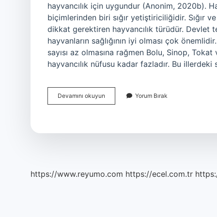
hayvancılık için uygundur (Anonim, 2020b). Han
biçimlerinden biri sığır yetiştiriciliğidir. Sığır ve
dikkat gerektiren hayvancılık türüdür. Devlet te
hayvanların sağlığının iyi olması çok önemlidir
sayısı az olmasına rağmen Bolu, Sinop, Tokat v
hayvancılık nüfusu kadar fazladır. Bu illerdek
Vanda
Devamını okuyun
Yorum Bırak
Hangi
Hayvancılık
Yapılır
https://www.reyumo.com
https://ecel.com.tr
https: