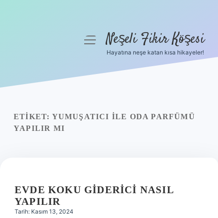
Neşeli Fikir Köşesi
menüyü
aç
Hayatına neşe katan kısa hikayeler!
Anasayfa
Gizlilik Politikası
Yasal Uyarı
ETIKET:
YUMUŞATICI ILE ODA PARFÜMÜ
YAPILIR MI
Hakkımızda
EVDE KOKU GIDERICI NASIL
YAPILIR
Tarih: Kasım 13, 2024