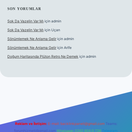
SON YORUMLAR
Şok Da Vazelin Var Mı
için
admin
Şok Da Vazelin Var Mı
için
Uçan
Sönümlemek Ne Anlama Gelir
için
admin
Sönümlemek Ne Anlama Gelir
için
Arife
Doğum Haritasında Plüton Retro Ne Demek
için
admin
riş
Reklam ve İletişim:
E-mail:
backlinkpaneli@gmail.com
Teams:
forumhizmeti@gmail.com
Whatsapp: 0262 606 0 726
Telegram: