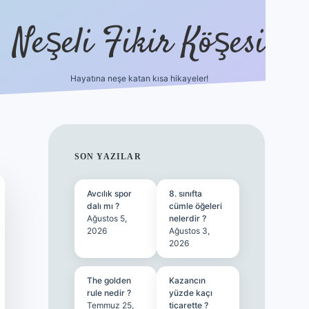
Neşeli Fikir Köşesi
Hayatına neşe katan kısa hikayeler!
ilbet giriş
SIDEBAR
SON YAZILAR
Avcılık spor
8. sınıfta
dalı mı ?
cümle öğeleri
Ağustos 5,
nelerdir ?
2026
Ağustos 3,
2026
The golden
Kazancın
rule nedir ?
yüzde kaçı
Temmuz 25,
ticarette ?