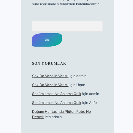
süre içerisinde sitemizden kaldırılacaktır.
Arama
SON YORUMLAR
Şok Da Vazelin Var Mı
için
admin
Şok Da Vazelin Var Mı
için
Uçan
Sönümlemek Ne Anlama Gelir
için
admin
Sönümlemek Ne Anlama Gelir
için
Arife
Doğum Haritasında Plüton Retro Ne
Demek
için
admin