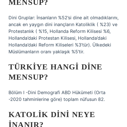
MENSUP?
Dini Gruplar: İnsanların %52’si dine ait olmadıklarını,
ancak en yaygın dini inançların Katoliklik ( %23) ve
Protestanlık ( %15, Hollanda Reform Kilisesi %6,
Hollanda’daki Protestan Kilisesi, Hollanda’daki
Hollanda’daki Reform Kiliseleri %3’tür). Ülkedeki
Müslümanların oranı yaklaşık %5’tir.
TÜRKIYE HANGI DINE
MENSUP?
Bölüm I -Dini Demografi ABD Hükümeti (Orta
-2020 tahminlerine göre) toplam nüfusun 82.
KATOLIK DINI NEYE
INANIR?