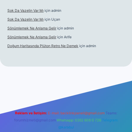
Şok Da Vazelin Var Mı
için
admin
Şok Da Vazelin Var Mı
için
Uçan
Sönümlemek Ne Anlama Gelir
için
admin
Sönümlemek Ne Anlama Gelir
için
Arife
Doğum Haritasında Plüton Retro Ne Demek
için
admin
et giriş
Reklam ve İletişim:
E-mail:
backlinkpaneli@gmail.com
Teams:
forumhizmeti@gmail.com
Whatsapp: 0262 606 0 726
Telegram:
@karabul