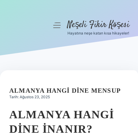
Neşeli Fikir Köşesi
menüyü
aç
Hayatına neşe katan kısa hikayeler!
Anasayfa
Gizlilik Politikası
Yasal Uyarı
Hakkımızda
ALMANYA HANGI DINE MENSUP
Tarih: Ağustos 23, 2025
ALMANYA HANGI
DINE INANIR?