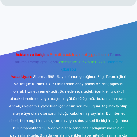
ş
Reklam ve İletişim:
E-mail:
backlinkpaneli@gmail.com
Teams:
forumhizmeti@gmail.com
Whatsapp: 0262 606 0 726
Telegram:
@karabul
Yasal Uyarı:
Sitemiz, 5651 Sayılı Kanun gereğince Bilgi Teknolojileri
ve İletişim Kurumu (BTK) tarafından onaylanmış bir Yer Sağlayıcı
olarak hizmet vermektedir. Bu nedenle, sitedeki içerikleri proaktif
olarak denetleme veya araştırma yükümlülüğümüz bulunmamaktadır.
Ancak, üyelerimiz yazdıkları içeriklerin sorumluluğunu taşımakta olup,
siteye üye olarak bu sorumluluğu kabul etmiş sayılırlar. Bu internet
sitesi, herhangi bir marka, kurum veya şahıs şirketi ile hiçbir bağlantısı
bulunmamaktadır. Sitede yalnızca kendi hazırladığımız makaleler
paylaşılmaktadır. Burada yer alan içerikler haber niteliği taşımamakta