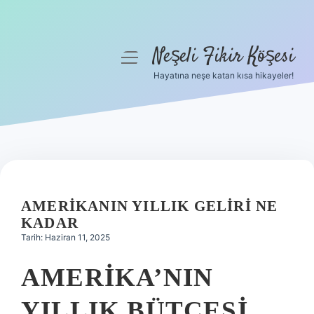
Neşeli Fikir Köşesi
menüyü
aç
Hayatına neşe katan kısa hikayeler!
Anasayfa
Gizlilik Politikası
Yasal Uyarı
Hakkımızda
AMERIKANIN YILLIK GELIRI NE
KADAR
Tarih: Haziran 11, 2025
AMERIKA’NIN
YILLIK BÜTÇESI