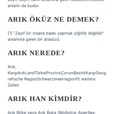
anlamı da budur.
ARIK ÖKÜZ NE DEMEK?
[1] “Zayıf bir insana baskı yapmak yiğitlik değildir”
anlamına gelen bir atasözü.
ARIK NEREDE?
Arık,
KargıArikLandTürkeiProvinzÇorumBezirkKargıGeog
rafische RegionSchwarzmeerregion15 weitere
Zeilen
ARIK HAN KIMDIR?
Arık Böke veya Arık Buka (Moğolca: Аригбөх,