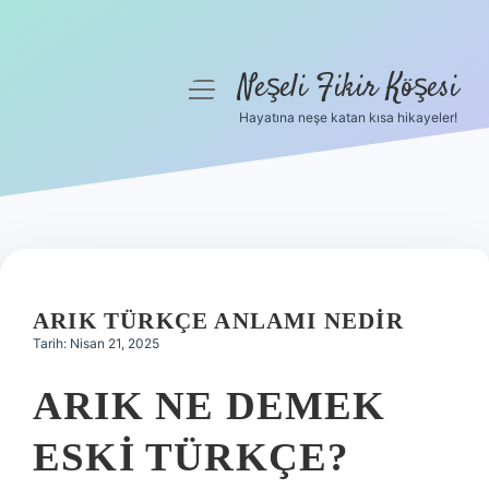
Neşeli Fikir Köşesi
menüyü
aç
Hayatına neşe katan kısa hikayeler!
Anasayfa
Gizlilik Politikası
Yasal Uyarı
Hakkımızda
ARIK TÜRKÇE ANLAMI NEDIR
Tarih: Nisan 21, 2025
ARIK NE DEMEK
ESKI TÜRKÇE?