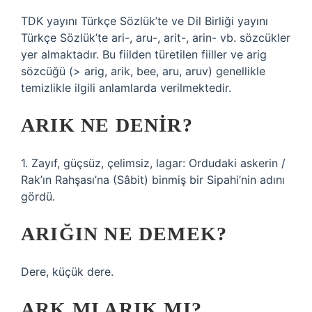
TDK yayını Türkçe Sözlük’te ve Dil Birliği yayını
Türkçe Sözlük’te ari-, aru-, arit-, arin- vb. sözcükler
yer almaktadır. Bu fiilden türetilen fiiller ve arig
sözcüğü (> arig, arik, bee, aru, aruv) genellikle
temizlikle ilgili anlamlarda verilmektedir.
ARIK NE DENIR?
1. Zayıf, güçsüz, çelimsiz, lagar: Ordudaki askerin /
Rak’ın Rahşası’na (Sâbit) binmiş bir Sipahi’nin adını
gördü.
ARIĞIN NE DEMEK?
Dere, küçük dere.
ARK MI ARIK MI?