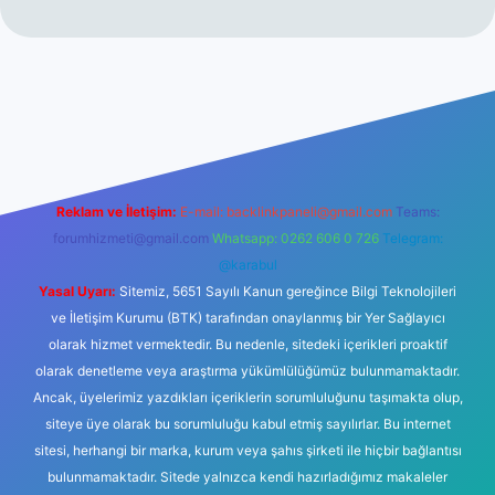
bet giriş
Reklam ve İletişim:
E-mail:
backlinkpaneli@gmail.com
Teams:
forumhizmeti@gmail.com
Whatsapp: 0262 606 0 726
Telegram:
@karabul
Yasal Uyarı:
Sitemiz, 5651 Sayılı Kanun gereğince Bilgi Teknolojileri
ve İletişim Kurumu (BTK) tarafından onaylanmış bir Yer Sağlayıcı
olarak hizmet vermektedir. Bu nedenle, sitedeki içerikleri proaktif
olarak denetleme veya araştırma yükümlülüğümüz bulunmamaktadır.
Ancak, üyelerimiz yazdıkları içeriklerin sorumluluğunu taşımakta olup,
siteye üye olarak bu sorumluluğu kabul etmiş sayılırlar. Bu internet
sitesi, herhangi bir marka, kurum veya şahıs şirketi ile hiçbir bağlantısı
bulunmamaktadır. Sitede yalnızca kendi hazırladığımız makaleler