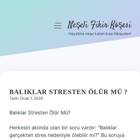
Neşeli Fikir Köşesi
menüyü
aç
Hayatına neşe katan kısa hikayeler!
Anasayfa
Gizlilik Politikası
Yasal Uyarı
Hakkımızda
BALIKLAR STRESTEN ÖLÜR MÜ ?
Tarih: Ocak 1, 2026
Balıklar Stresten Ölür Mü?
Herkesin aklında olan bir soru vardır: “Balıklar
gerçekten stres nedeniyle ölebilir mi?” Bu soruya