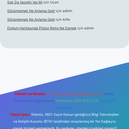
Şok Da Vazelin Var Mı
için
Uçan
Sönümlemek Ne Anlama Gelir
için
admin
Sönümlemek Ne Anlama Gelir
için
Arife
Doğum Haritasında Plüton Retro Ne Demek
için
admin
iş
Reklam ve İletişim:
E-mail:
backlinkpaneli@gmail.com
Teams:
forumhizmeti@gmail.com
Whatsapp: 0262 606 0 726
Telegram:
@karabul
Yasal Uyarı:
Sitemiz, 5651 Sayılı Kanun gereğince Bilgi Teknolojileri
ve İletişim Kurumu (BTK) tarafından onaylanmış bir Yer Sağlayıcı
olarak hizmet vermektedir. Bu nedenle, sitedeki içerikleri proaktif