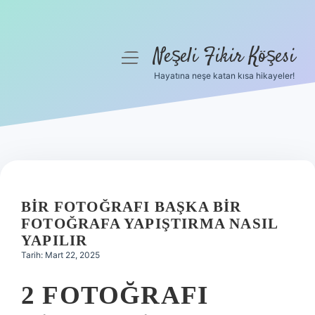
Neşeli Fikir Köşesi
menüyü
aç
Hayatına neşe katan kısa hikayeler!
Anasayfa
Gizlilik Politikası
Yasal Uyarı
Hakkımızda
BIR FOTOĞRAFI BAŞKA BIR
FOTOĞRAFA YAPIŞTIRMA NASIL
YAPILIR
Tarih: Mart 22, 2025
2 FOTOĞRAFI