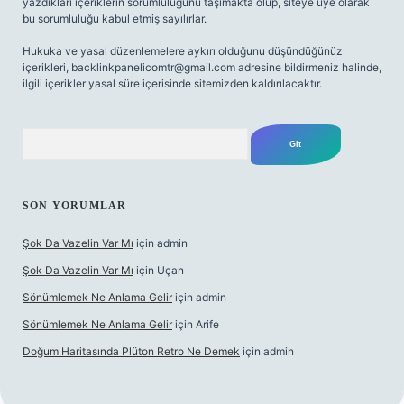
yazdıkları içeriklerin sorumluluğunu taşımakta olup, siteye üye olarak
bu sorumluluğu kabul etmiş sayılırlar.
Hukuka ve yasal düzenlemelere aykırı olduğunu düşündüğünüz
içerikleri,
backlinkpanelicomtr@gmail.com
adresine bildirmeniz halinde,
ilgili içerikler yasal süre içerisinde sitemizden kaldırılacaktır.
Arama
SON YORUMLAR
Şok Da Vazelin Var Mı
için
admin
Şok Da Vazelin Var Mı
için
Uçan
Sönümlemek Ne Anlama Gelir
için
admin
Sönümlemek Ne Anlama Gelir
için
Arife
Doğum Haritasında Plüton Retro Ne Demek
için
admin