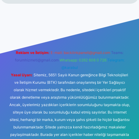
bet giriş
Reklam ve İletişim:
E-mail:
backlinkpaneli@gmail.com
Teams:
forumhizmeti@gmail.com
Whatsapp: 0262 606 0 726
Telegram:
@karabul
Yasal Uyarı:
Sitemiz, 5651 Sayılı Kanun gereğince Bilgi Teknolojileri
ve İletişim Kurumu (BTK) tarafından onaylanmış bir Yer Sağlayıcı
olarak hizmet vermektedir. Bu nedenle, sitedeki içerikleri proaktif
olarak denetleme veya araştırma yükümlülüğümüz bulunmamaktadır.
Ancak, üyelerimiz yazdıkları içeriklerin sorumluluğunu taşımakta olup,
siteye üye olarak bu sorumluluğu kabul etmiş sayılırlar. Bu internet
sitesi, herhangi bir marka, kurum veya şahıs şirketi ile hiçbir bağlantısı
bulunmamaktadır. Sitede yalnızca kendi hazırladığımız makaleler
paylaşılmaktadır. Burada yer alan içerikler haber niteliği taşımamakta