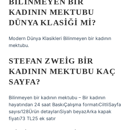
BILINMEYEN BIR
KADININ MEKTUBU
DÜNYA KLASIĞI MI?
Modern Dünya Klasikleri Bilinmeyen bir kadının
mektubu.
STEFAN ZWEIG BIR
KADININ MEKTUBU KAÇ
SAYFA?
Bilinmeyen bir kadının mektubu – Bir kadının
hayatından 24 saat BaskıÇalışma formatıCiltliSayfa
sayısı128Ürün detaylarıSiyah beyazArka kapak
fiyatı73 TL25 ek satır