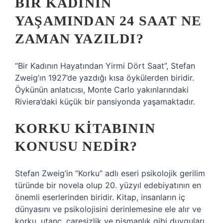
BIR KADININ
YAŞAMINDAN 24 SAAT NE
ZAMAN YAZILDI?
“Bir Kadının Hayatından Yirmi Dört Saat”, Stefan
Zweig’ın 1927’de yazdığı kısa öykülerden biridir.
Öykünün anlatıcısı, Monte Carlo yakınlarındaki
Riviera’daki küçük bir pansiyonda yaşamaktadır.
KORKU KITABININ
KONUSU NEDIR?
Stefan Zweig’in “Korku” adlı eseri psikolojik gerilim
türünde bir novela olup 20. yüzyıl edebiyatının en
önemli eserlerinden biridir. Kitap, insanların iç
dünyasını ve psikolojisini derinlemesine ele alır ve
korku, utanç, çaresizlik ve pişmanlık gibi duyguları