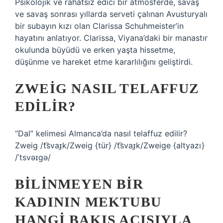
Psikolojik ve rahatsız edici bir atmosferde, savaş
ve savaş sonrası yıllarda serveti çalınan Avusturyalı
bir subayın kızı olan Clarissa Schuhmeister’in
hayatını anlatıyor. Clarissa, Viyana’daki bir manastır
okulunda büyüdü ve erken yaşta hissetme,
düşünme ve hareket etme kararlılığını geliştirdi.
ZWEIG NASIL TELAFFUZ
EDILIR?
“Dal” kelimesi Almanca’da nasıl telaffuz edilir?
Zweig /t͡svaɪ̯k/Zweig {tür} /t͡svaɪ̯k/Zweige {altyazı}
/ˈtsvəɪgə/
BILINMEYEN BIR
KADININ MEKTUBU
HANGI BAKIŞ AÇISIYLA