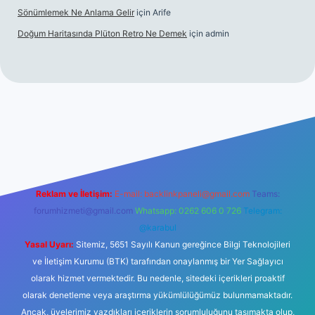
Sönümlemek Ne Anlama Gelir
için
Arife
Doğum Haritasında Plüton Retro Ne Demek
için
admin
riş
Reklam ve İletişim:
E-mail:
backlinkpaneli@gmail.com
Teams:
forumhizmeti@gmail.com
Whatsapp: 0262 606 0 726
Telegram:
@karabul
Yasal Uyarı:
Sitemiz, 5651 Sayılı Kanun gereğince Bilgi Teknolojileri
ve İletişim Kurumu (BTK) tarafından onaylanmış bir Yer Sağlayıcı
olarak hizmet vermektedir. Bu nedenle, sitedeki içerikleri proaktif
olarak denetleme veya araştırma yükümlülüğümüz bulunmamaktadır.
Ancak, üyelerimiz yazdıkları içeriklerin sorumluluğunu taşımakta olup,