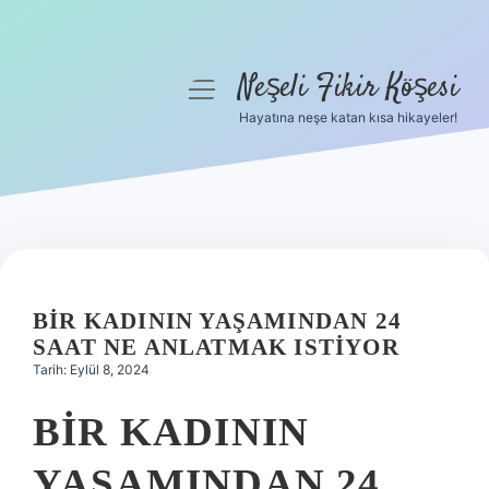
Neşeli Fikir Köşesi
menüyü
aç
Hayatına neşe katan kısa hikayeler!
Anasayfa
Gizlilik Politikası
Yasal Uyarı
Hakkımızda
BIR KADININ YAŞAMINDAN 24
SAAT NE ANLATMAK ISTIYOR
Tarih: Eylül 8, 2024
BIR KADININ
YAŞAMINDAN 24