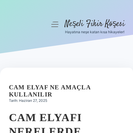
Neşeli Fikir Köşesi
menüyü
aç
Hayatına neşe katan kısa hikayeler!
Anasayfa
Gizlilik Politikası
Yasal Uyarı
Hakkımızda
CAM ELYAF NE AMAÇLA
KULLANILIR
Tarih: Haziran 27, 2025
CAM ELYAFI
NERELERDE