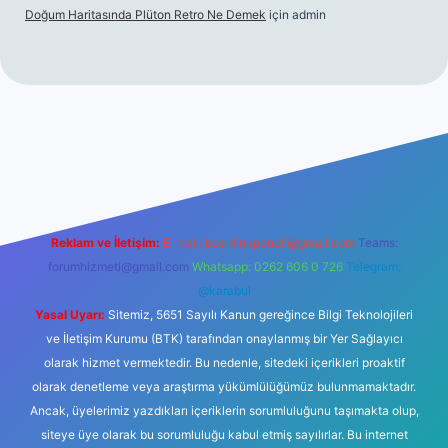
Doğum Haritasında Plüton Retro Ne Demek
için
admin
ş
Reklam ve İletişim:
E-mail:
backlinkpaneli@gmail.com
Teams:
forumhizmeti@gmail.com
Whatsapp: 0262 606 0 726
Telegram:
@karabul
Yasal Uyarı:
Sitemiz, 5651 Sayılı Kanun gereğince Bilgi Teknolojileri
ve İletişim Kurumu (BTK) tarafından onaylanmış bir Yer Sağlayıcı
olarak hizmet vermektedir. Bu nedenle, sitedeki içerikleri proaktif
olarak denetleme veya araştırma yükümlülüğümüz bulunmamaktadır.
Ancak, üyelerimiz yazdıkları içeriklerin sorumluluğunu taşımakta olup,
siteye üye olarak bu sorumluluğu kabul etmiş sayılırlar. Bu internet