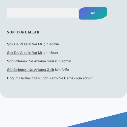
Arama
SON YORUMLAR
Şok Da Vazelin Var Mı
için
admin
Şok Da Vazelin Var Mı
için
Uçan
Sönümlemek Ne Anlama Gelir
için
admin
Sönümlemek Ne Anlama Gelir
için
Arife
Doğum Haritasında Plüton Retro Ne Demek
için
admin
et giriş