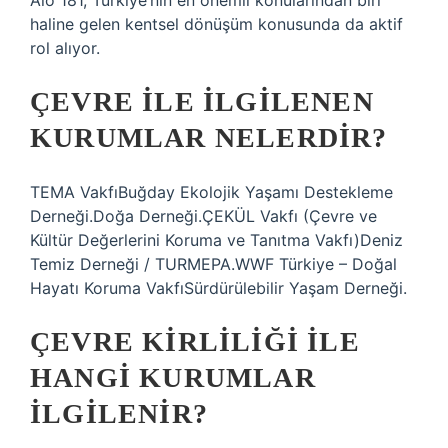
Alo 181, Türkiye’nin en önemli konularından biri
haline gelen kentsel dönüşüm konusunda da aktif
rol alıyor.
ÇEVRE ILE ILGILENEN
KURUMLAR NELERDIR?
TEMA VakfıBuğday Ekolojik Yaşamı Destekleme
Derneği.Doğa Derneği.ÇEKÜL Vakfı (Çevre ve
Kültür Değerlerini Koruma ve Tanıtma Vakfı)Deniz
Temiz Derneği / TURMEPA.WWF Türkiye – Doğal
Hayatı Koruma VakfıSürdürülebilir Yaşam Derneği.
ÇEVRE KIRLILIĞI ILE
HANGI KURUMLAR
ILGILENIR?