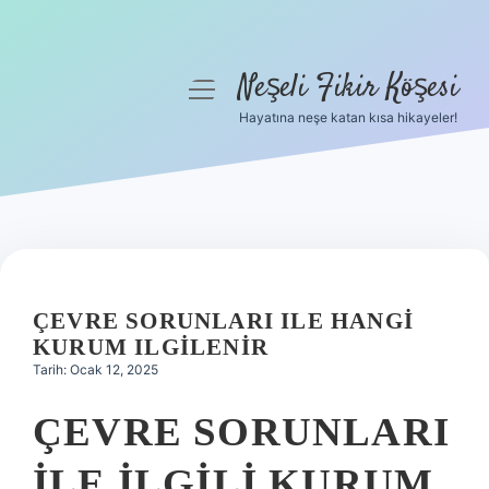
Neşeli Fikir Köşesi
menüyü
aç
Hayatına neşe katan kısa hikayeler!
Anasayfa
Gizlilik Politikası
Yasal Uyarı
Hakkımızda
ÇEVRE SORUNLARI ILE HANGI
KURUM ILGILENIR
Tarih: Ocak 12, 2025
ÇEVRE SORUNLARI
ILE ILGILI KURUM