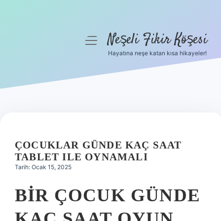
Neşeli Fikir Köşesi
menüyü
aç
Hayatına neşe katan kısa hikayeler!
Anasayfa
Gizlilik Politikası
Yasal Uyarı
Hakkımızda
ÇOCUKLAR GÜNDE KAÇ SAAT
TABLET ILE OYNAMALI
Tarih: Ocak 15, 2025
BIR ÇOCUK GÜNDE
KAÇ SAAT OYUN