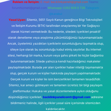
Reklam ve İletişim:
E-mail:
backlinkpaneli@gmail.com
Teams:
forumhizmeti@gmail.com
Whatsapp: 0262 606 0 726
Telegram:
@karabul
Yasal Uyarı:
Sitemiz, 5651 Sayılı Kanun gereğince Bilgi Teknolojileri
ve İletişim Kurumu (BTK) tarafından onaylanmış bir Yer Sağlayıcı
olarak hizmet vermektedir. Bu nedenle, sitedeki içerikleri proaktif
olarak denetleme veya araştırma yükümlülüğümüz bulunmamaktadır.
Ancak, üyelerimiz yazdıkları içeriklerin sorumluluğunu taşımakta olup,
siteye üye olarak bu sorumluluğu kabul etmiş sayılırlar. Bu internet
sitesi, herhangi bir marka, kurum veya şahıs şirketi ile hiçbir bağlantısı
bulunmamaktadır. Sitede yalnızca kendi hazırladığımız makaleler
paylaşılmaktadır. Burada yer alan içerikler haber niteliği taşımamakta
olup, gerçek kurum ve kişiler hakkında paylaşım yapılmamaktadır.
Gerçek kurum ve kişiler ile isim benzerlikleri tamamen tesadüfidir.
Sitemiz, kar amacı gütmeyen ve tamamen ücretsiz bir bilgi paylaşım
platformudur. Hukuka ve yasal düzenlemelere aykırı olduğunu
düşündüğünüz içerikleri,
backlinkpanelicomtr@gmail.com
adresine
bildirmeniz halinde, ilgili içerikler yasal süre içerisinde sitemizden
kaldırılacaktır.