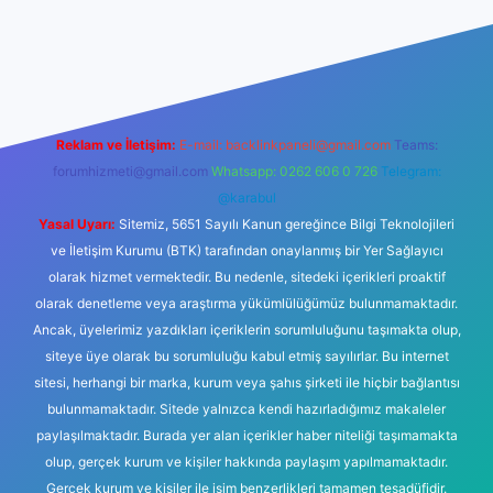
lbet giriş
Reklam ve İletişim:
E-mail:
backlinkpaneli@gmail.com
Teams:
forumhizmeti@gmail.com
Whatsapp: 0262 606 0 726
Telegram:
@karabul
Yasal Uyarı:
Sitemiz, 5651 Sayılı Kanun gereğince Bilgi Teknolojileri
ve İletişim Kurumu (BTK) tarafından onaylanmış bir Yer Sağlayıcı
olarak hizmet vermektedir. Bu nedenle, sitedeki içerikleri proaktif
olarak denetleme veya araştırma yükümlülüğümüz bulunmamaktadır.
Ancak, üyelerimiz yazdıkları içeriklerin sorumluluğunu taşımakta olup,
siteye üye olarak bu sorumluluğu kabul etmiş sayılırlar. Bu internet
sitesi, herhangi bir marka, kurum veya şahıs şirketi ile hiçbir bağlantısı
bulunmamaktadır. Sitede yalnızca kendi hazırladığımız makaleler
paylaşılmaktadır. Burada yer alan içerikler haber niteliği taşımamakta
olup, gerçek kurum ve kişiler hakkında paylaşım yapılmamaktadır.
Gerçek kurum ve kişiler ile isim benzerlikleri tamamen tesadüfidir.