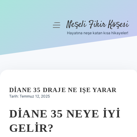
Neşeli Fikir Köşesi
menüyü
aç
Hayatına neşe katan kısa hikayeler!
Anasayfa
Gizlilik Politikası
Yasal Uyarı
Hakkımızda
DIANE 35 DRAJE NE IŞE YARAR
Tarih: Temmuz 12, 2025
DIANE 35 NEYE IYI
GELIR?